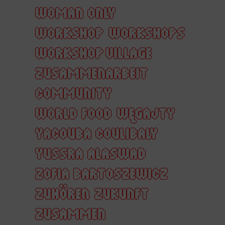
WOMAN ONLY
WORKSHOP
WORKSHOPS
WORKSHOP VILLAGE
ZUSAMMENARBEIT
COMMUNITY
WORLD FOOD
WĘGAJTY
YACOUBA COULIBALY
YUSSRA ALASWAD
ZOFIA BARTOSZEWICZ
ZUHÖREN
ZUKUNFT
ZUSAMMEN