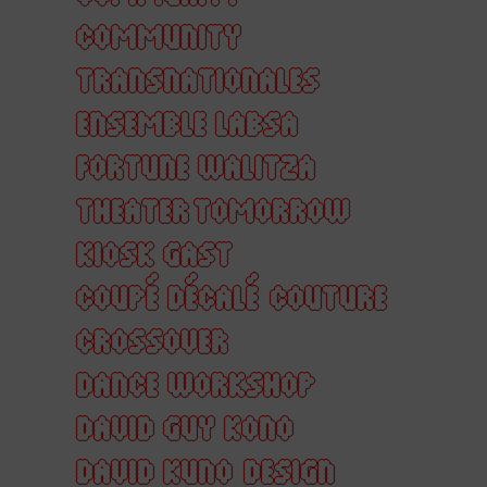
COMMUNITY
TRANSNATIONALES
ENSEMBLE LABSA
FORTUNE WALITZA
THEATER TOMORROW
KIOSK GAST
COUPÉ DÉCALÉ
COUTURE
CROSSOVER
DANCE WORKSHOP
DAVID GUY KONO
DAVID KUNO
DESIGN