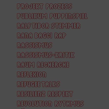
PROJEKT
PROZESS
PUBLIKUM
PUPPENSPIEL
RALF TIBOR STEMMER
RANA BAGCI
RAP
RASSISMUS
RASSISMUS-KRITIK
RAUM
RECHERCHE
REFLEXION
REFUGEE TALKS
RESILIENZ
RESPEKT
REVOLUTION
RYTHMUS