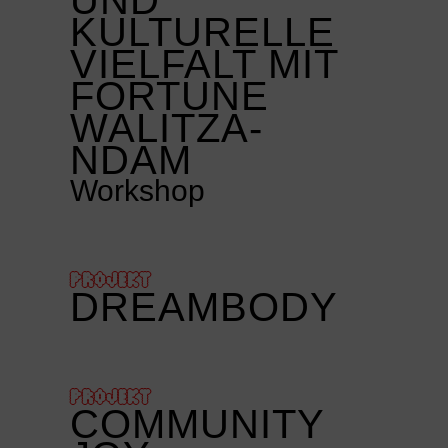
UND
KULTURELLE
VIELFALT MIT
FORTUNE
WALITZA-
NDAM
Workshop
PROJEKT
DREAMBODY
PROJEKT
COMMUNITY