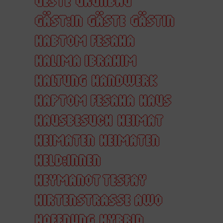
GESTE
GRÜNBAU
GÄST:IN
GÄSTE
GÄSTIN
HABTOM FESAHA
HALIMA IBRAHIM
HALTUNG
HANDWERK
HAPTOM FESAHA
HAUS
HAUSBESUCH
HEIMAT
HEIMATEN
HEIMATEN
HELD:INNEN
HEYMANOT TESFAY
HIRTENSTRASSE AWO
HOFFNUNG
HYBRID