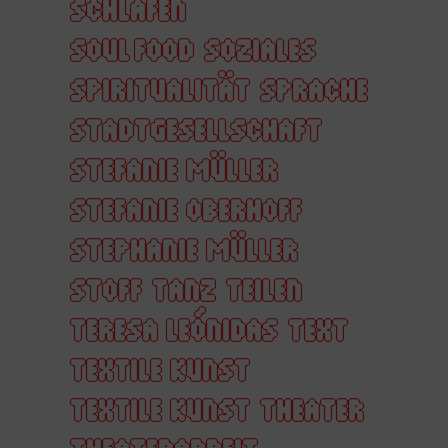
SCHLAFEN
SOUL FOOD
SOZIALES
SPIRITUALITÄT
SPRACHE
STADTGESELLSCHAFT
STEFANIE MÜLLER
STEFANIE OBERHOFF
STEPHANIE MÜLLER
STOFF
TANZ
TEILEN
TERESA LEÓNIDAS
TEXT
TEXTILE KUNST
TEXTILE KUNST
THEATER