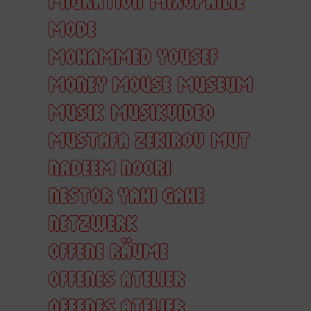
MIGRATION
MIXOPHILIE
MODE
MOHAMMED YOUSEF
MONEY MOUSE
MUSEUM
MUSIK
MUSIKVIDEO
MUSTAFA ZEKIROV
MUT
NADEEM NOORI
NESTOR YAHI GAHE
NETZWERK
OFFENE RÄUME
OFFENES ATELIER
OFFENES ATELIER