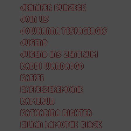
JENNIFER BUNZECK
JOIN US
JOWHANNA TESFAGERGIS
JUGEND
JUGEND INS ZENTRUM
KADDI WANDAOGO
KAFFEE
KAFFEEZEREMONIE
KAMERUN
KATHARINA RICHTER
KILIAN LAMOTHE
KIOSK