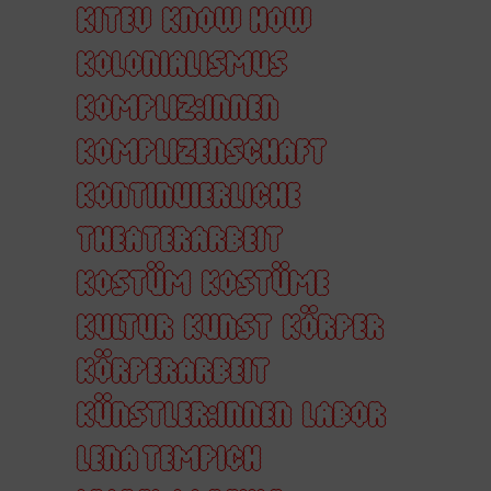
KITEV
KNOW HOW
KOLONIALISMUS
KOMPLIZ:INNEN
KOMPLIZENSCHAFT
KONTINUIERLICHE
THEATERARBEIT
KOSTÜM
KOSTÜME
KULTUR
KUNST
KÖRPER
KÖRPERARBEIT
KÜNSTLER:INNEN
LABOR
LENA TEMPICH