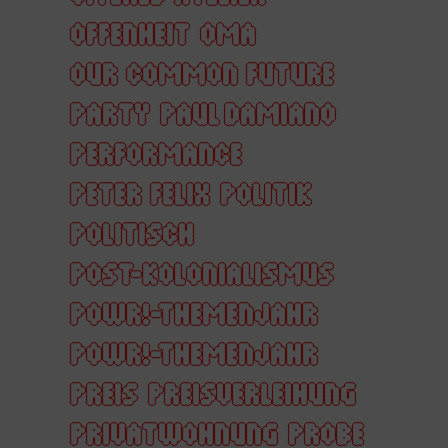
OFFENHEIT
OMA
OUR COMMON FUTURE
PARTY
PAUL DAMIANO
PERFORMANCE
PETER FELIX
POLITIK
POLITISCH
POST-KOLONIALISMUS
POWR!-THEMENJAHR
POWR!-THEMENJAHR
PREIS
PREISVERLEIHUNG
PRIVATWOHNUNG
PROBE