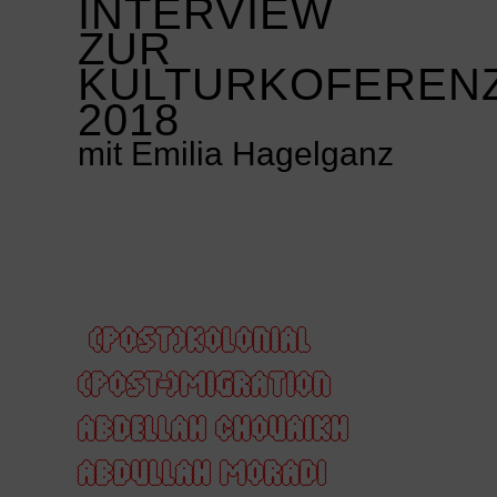
INTERVIEW
ZUR
KULTURKOFEREN
2018
mit Emilia Hagelganz
(POST)KOLONIAL
(POST-)MIGRATION
ABDELLAH CHOUAIKH
ABDULLAH MORADI