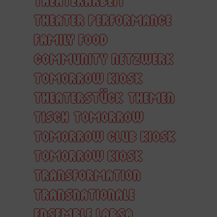
THEATERARBEIT
THEATER PERFORMANCE
FAMILY FOOD
COMMUNITY NETZWERK
TOMORROW KIOSK
THEATERSTÜCK
THEMEN
TISCH
TOMORROW
TOMORROW CLUB KIOSK
TOMORROW KIOSK
TRANSFORMATION
TRANSNATIONALE
ENSEMBLE LABSA