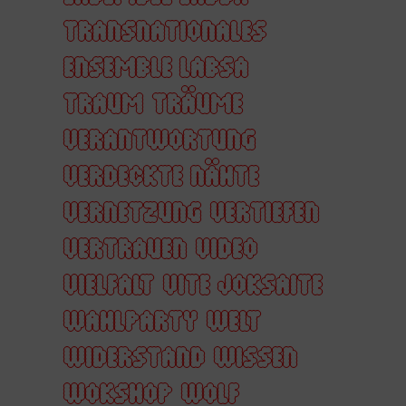
TRANSNATIONALES
ENSEMBLE LABSA
TRAUM
TRÄUME
VERANTWORTUNG
VERDECKTE NÄHTE
VERNETZUNG
VERTIEFEN
VERTRAUEN
VIDEO
VIELFALT
VITE JOKSAITE
WAHLPARTY
WELT
WIDERSTAND
WISSEN
WOKSHOP
WOLF