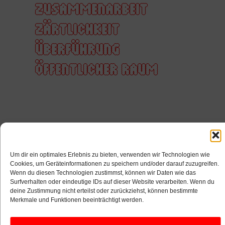
ZUSAMMENARBEIT
ZÄRTLICHKEIT
ÜBERFÜHRUNG
ÖFFENTLICHER RAUM
Um dir ein optimales Erlebnis zu bieten, verwenden wir Technologien wie
Cookies, um Geräteinformationen zu speichern und/oder darauf zuzugreifen.
Wenn du diesen Technologien zustimmst, können wir Daten wie das
Surfverhalten oder eindeutige IDs auf dieser Website verarbeiten. Wenn du
deine Zustimmung nicht erteilst oder zurückziehst, können bestimmte
Merkmale und Funktionen beeinträchtigt werden.