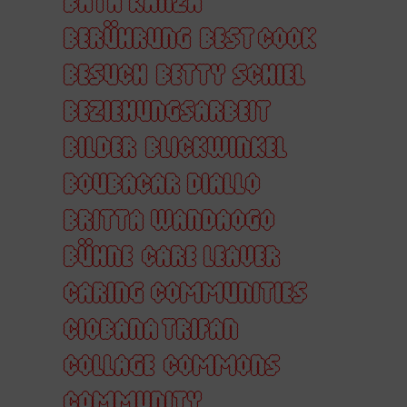
BATH KANZA
BERÜHRUNG
BEST COOK
BESUCH
BETTY SCHIEL
BEZIEHUNGSARBEIT
BILDER
BLICKWINKEL
BOUBACAR DIALLO
BRITTA WANDAOGO
BÜHNE
CARE LEAVER
CARING COMMUNITIES
CIOBANA TRIFAN
COLLAGE
COMMONS
COMMUNITY