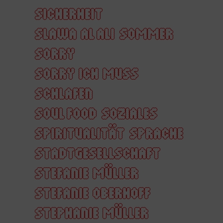
SICHERHEIT
SLAWA AL ALI
SOMMER
SORRY
SORRY ICH MUSS
SCHLAFEN
SOUL FOOD
SOZIALES
SPIRITUALITÄT
SPRACHE
STADTGESELLSCHAFT
STEFANIE MÜLLER
STEFANIE OBERHOFF
STEPHANIE MÜLLER