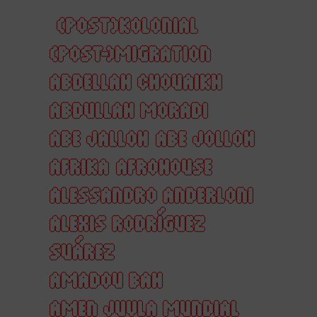
(POST)KOLONIAL
(POST-)MIGRATION
ABDELLAH CHOUAIKH
ABDULLAH MORADI
ABE JALLOH
ABE JOLLOH
AFRIKA
AFROHOUSE
ALESSANDRO ANDERLONI
ALEXIS RODRÍGUEZ
SUÁREZ
AMADOU BAH
AMEN JUVLA MUNDIAL