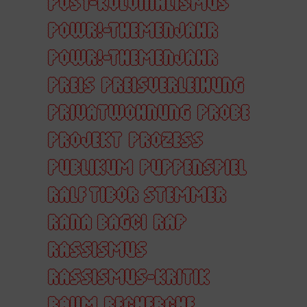
POST-KOLONIALISMUS
POWR!-THEMENJAHR
POWR!-THEMENJAHR
PREIS
PREISVERLEIHUNG
PRIVATWOHNUNG
PROBE
PROJEKT
PROZESS
PUBLIKUM
PUPPENSPIEL
RALF TIBOR STEMMER
RANA BAGCI
RAP
RASSISMUS
RASSISMUS-KRITIK
RAUM
RECHERCHE