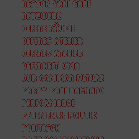
NESTOR YAHI GAHE
NETZWERK
OFFENE RÄUME
OFFENES ATELIER
OFFENES ATELIER
OFFENHEIT
OMA
OUR COMMON FUTURE
PARTY
PAUL DAMIANO
PERFORMANCE
PETER FELIX
POLITIK
POLITISCH