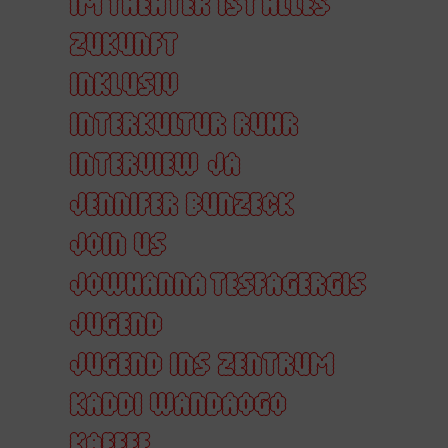
IM THEATER IST ALLES
ZUKUNFT
INKLUSIV
INTERKULTUR RUHR
INTERVIEW
JA
JENNIFER BUNZECK
JOIN US
JOWHANNA TESFAGERGIS
JUGEND
JUGEND INS ZENTRUM
KADDI WANDAOGO
KAFFEE