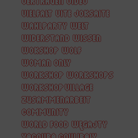
VERTRAUEN
VIDEO
VIELFALT
VITE JOKSAITE
WAHLPARTY
WELT
WIDERSTAND
WISSEN
WOKSHOP
WOLF
WOMAN ONLY
WORKSHOP
WORKSHOPS
WORKSHOP VILLAGE
ZUSAMMENARBEIT
COMMUNITY
WORLD FOOD
WĘGAJTY
YACOUBA COULIBALY