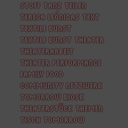
STOFF
TANZ
TEILEN
TERESA LEÓNIDAS
TEXT
TEXTILE KUNST
TEXTILE KUNST
THEATER
THEATERARBEIT
THEATER PERFORMANCE
FAMILY FOOD
COMMUNITY NETZWERK
TOMORROW KIOSK
THEATERSTÜCK
THEMEN
TISCH
TOMORROW