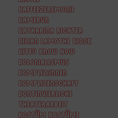
KAFFEEZEREMONIE
KAMERUN
KATHARINA RICHTER
KILIAN LAMOTHE
KIOSK
KITEV
KNOW HOW
KOLONIALISMUS
KOMPLIZ:INNEN
KOMPLIZENSCHAFT
KONTINUIERLICHE
THEATERARBEIT
KOSTÜM
KOSTÜME