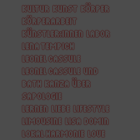
KULTUR
KUNST
KÖRPER
KÖRPERARBEIT
KÜNSTLER:INNEN
LABOR
LENA TEMPICH
LEONEL CASSULE
LEONEL CASSULE UND
BATH KANZA ÜBER
SAPOLOGIE
LERNEN
LIEBE
LIFESTYLE
LIMOUSINE
LISA DOMIN
LOKAL HARMONIE
LOVE