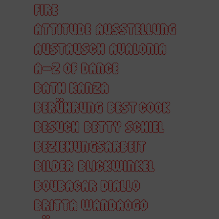
FIRE
ATTITUDE
AUSSTELLUNG
AUSTAUSCH
AVALONIA
A–Z OF DANCE
BATH KANZA
BERÜHRUNG
BEST COOK
BESUCH
BETTY SCHIEL
BEZIEHUNGSARBEIT
BILDER
BLICKWINKEL
BOUBACAR DIALLO
BRITTA WANDAOGO