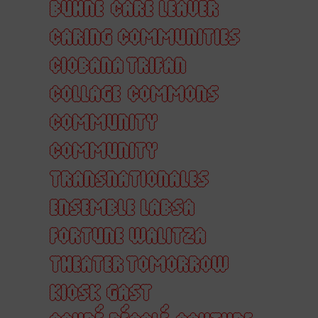
BÜHNE
CARE LEAVER
CARING COMMUNITIES
CIOBANA TRIFAN
COLLAGE
COMMONS
COMMUNITY
COMMUNITY
TRANSNATIONALES
ENSEMBLE LABSA
FORTUNE WALITZA
THEATER TOMORROW
KIOSK GAST