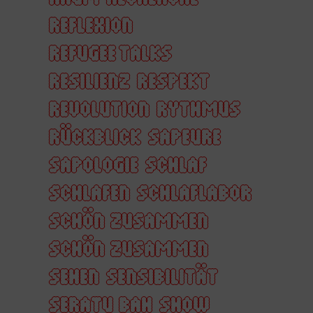
REFLEXION
REFUGEE TALKS
RESILIENZ
RESPEKT
REVOLUTION
RYTHMUS
RÜCKBLICK
SAPEURE
SAPOLOGIE
SCHLAF
SCHLAFEN
SCHLAFLABOR
SCHÖN ZUSAMMEN
SCHÖN ZUSAMMEN
SEHEN
SENSIBILITÄT
SERATU BAH
SHOW