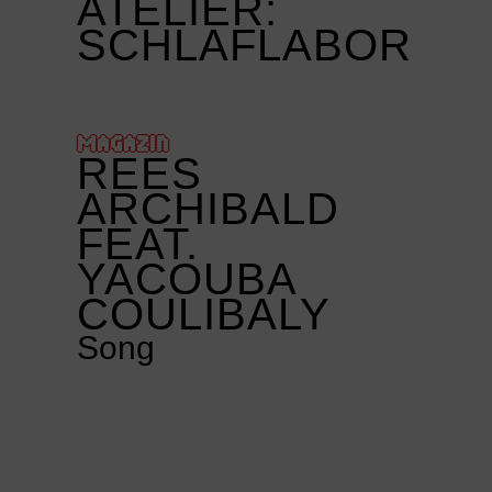
ATELIER:
SCHLAFLABOR
MAGAZIN
REES
ARCHIBALD
FEAT.
YACOUBA
COULIBALY
Song