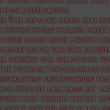
IT
KOSTÜM
KOSTÜME
KULTUR
KUNST
EMPICH
LEONEL CASSULE
ZA ÜBER SAPOLOGIE
LERNEN
LIEBE
LIF
L KULTURSTIFTUNG
MAGAZIN
MASKE
YOUSEF
MONEY MOUSE
MUSEUM
MU
M NOORI
NESTOR YAHI GAHE
NETZWE
ER
OFFENHEIT
OMA
OUR COMMON FUT
ITIK
POLITISCH
POST-KOLONIALISMU
ISVERLEIHUNG
PRIVATWOHNUNG
PRO
TIBOR STEMMER
RANA BAGCI
RAP
RA
EFUGEE TALKS
RESILIENZ
RESPEKT
REV
E
SCHLAF
SCHLAFEN
SCHLAFLABOR
SC