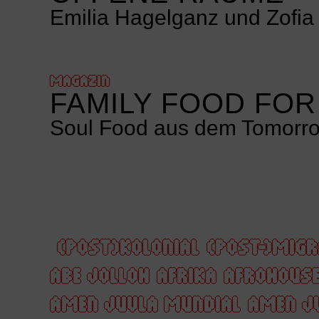
Emilia Hagelganz und Zofia 
MAGAZIN
FAMILY FOOD FOR
Soul Food aus dem Tomorro
(POST)KOLONIAL
(POST-)MIGR
ABE JOLLOH
AFRIKA
AFROHOUS
AMEN JUVLA MUNDIAL
AMEN J