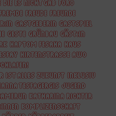
 DIE ES NICHT GAB
FORO
FREMDE
FREUDE
FREUNDE
R:IN
GASTGEBERIN
GASTSPIEL
HE
GESTE
GRÜNBAU
GÄST:IN
RK
HAPTOM FESAHA
HAUS
ESFAY
HIRTENSTRASSE AWO
CHLAFEN!
R IST ALLES ZUKUNFT
INKLUSIV
ANNA TESFAGERGIS
JUGEND
KAMERUN
KATHARINA RICHTER
:INNEN
KOMPLIZENSCHAFT