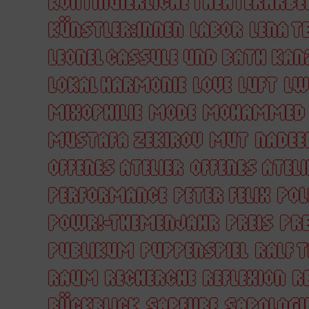
KONTINUIERLICHE THEATERARBE
KÜNSTLER:INNEN
LABOR
LENA T
LEONEL CASSULE UND BATH KAN
LOKAL HARMONIE
LOVE
LUFT
LW
MIXOPHILIE
MODE
MOHAMMED 
MUSTAFA ZEKIROV
MUT
NADEE
OFFENES ATELIER
OFFENES ATELI
PERFORMANCE
PETER FELIX
POL
POWR!-THEMENJAHR
PREIS
PRE
PUBLIKUM
PUPPENSPIEL
RALF 
RAUM
RECHERCHE
REFLEXION
R
RÜCKBLICK
SAPEURE
SAPOLOGI