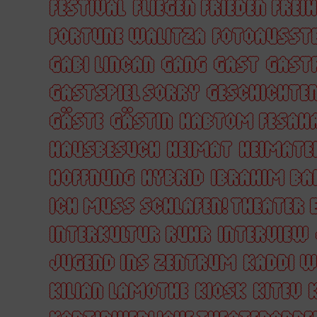
FESTIVAL
FLIEGEN FRIEDEN FREIH
FORTUNE WALITZA
FOTOAUSST
GABI LINCAN
GANG
GAST
GAST
GASTSPIEL SORRY
GESCHICHTE
GÄSTE
GÄSTIN
HABTOM FESAH
HAUSBESUCH
HEIMAT
HEIMATE
HOFFNUNG
HYBRID
IBRAHIM BA
ICH MUSS SCHLAFEN! THEATER 
INTERKULTUR RUHR
INTERVIEW
JUGEND INS ZENTRUM
KADDI 
KILIAN LAMOTHE
KIOSK
KITEV