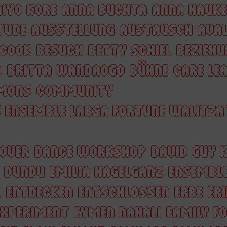
IYO KORE
ANNA BUCHTA
ANNA HAUKE
TUDE
AUSSTELLUNG
AUSTAUSCH
AVAL
 COOK
BESUCH
BETTY SCHIEL
BEZIEHU
O
BRITTA WANDAOGO
BÜHNE
CARE LE
MONS
COMMUNITY
 ENSEMBLE LABSA FORTUNE WALITZA
OVER
DANCE WORKSHOP
DAVID GUY 
DUNDU
EMILIA HAGELGANZ
ENSEMBL
L
ENTDECKEN
ENTSCHLOSSEN
ERBE
ER
EXPERIMENT
EYMEN NAHALI
FAMILY F