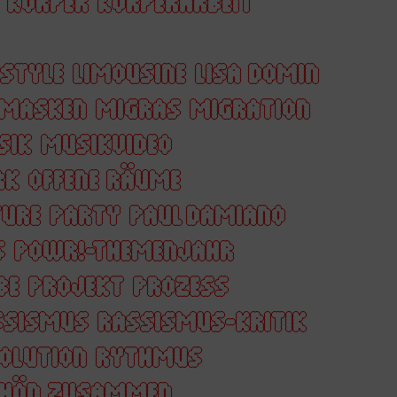
KÖRPER
KÖRPERARBEIT
ESTYLE
LIMOUSINE
LISA DOMIN
MASKEN
MIGRAS
MIGRATION
SIK
MUSIKVIDEO
RK
OFFENE RÄUME
URE
PARTY
PAUL DAMIANO
S
POWR!-THEMENJAHR
BE
PROJEKT
PROZESS
SSISMUS
RASSISMUS-KRITIK
OLUTION
RYTHMUS
HÖN ZUSAMMEN