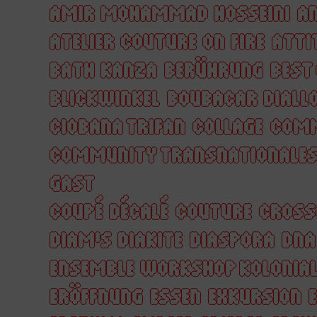
AMIR MOHAMMAD HOSSEINI
AN
ATELIER COUTURE ON FIRE
ATTI
BATH KANZA
BERÜHRUNG
BEST
BLICKWINKEL
BOUBACAR DIALL
CIOBANA TRIFAN
COLLAGE
COM
COMMUNITY TRANSNATIONALES
GAST
COUPÉ DÉCALÉ
COUTURE
CROSS
DIAM'S DIAKITE
DIASPORA
DNA
ENSEMBLE WORKSHOP KOLONIA
ERÖFFNUNG
ESSEN
EXKURSION