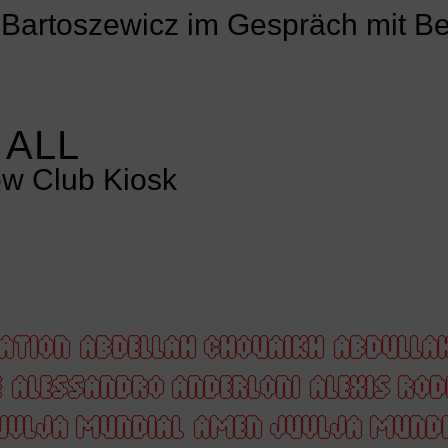
Bartoszewicz im Gespräch mit Bet
 ALL
w Club Kiosk
ATION
ABDELLAH CHOUAIKH
ABDULLA
E
ALESSANDRO ANDERLONI
ALEXIS RO
UVLJA MUNDIAL
AMEN JUVLJA MUNDI