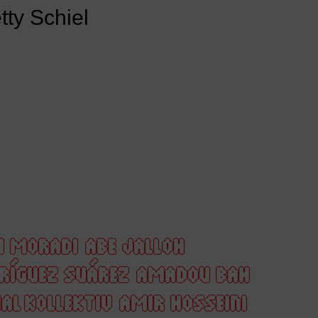
ty Schiel
H MORADI
ABE JALLOH
DRÍGUEZ SUÁREZ
AMADOU BAH
AL KOLLEKTIV
AMIR HOSSEINI