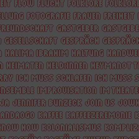
EIT
FLOW
FLUCHT
FOLKLORE
FOLKLORE
ELLUNG
FOTOGRAFIE
FRAUEN
FREIHEIT
FREUNDSCHAFT
GASTGEBER
GASTGEBE
N
GESELLSCHAFT
GESPRÄCH
GESPRÄC
A
HALIMA IBRAHIM
HALTUNG
HANDWE
N
HEIMATEN
HELD:INNEN
HEYMANOT T
RRY
ICH MUSS SCHLAFEN
ICH MUSS S
ENSEMBLE
IMPROVISATION
IM THEATE
JA
JENNIFER BUNZECK
JOIN US
JOWH
WANDAOGO
KAFFEE
KAFFEEZEREMONIE
KNOW HOW
KOLONIALISMUS
KOMPLIZ