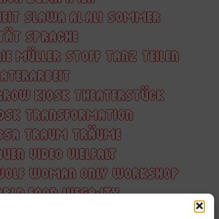
EIT
SLAWA AL ALI
SOMMER
ITÄT
SPRACHE
IE MÜLLER
STOFF
TANZ
TEILEN
ATERARBEIT
RROW KIOSK
THEATERSTÜCK
OSK
TRANSFORMATION
BSA
TRAUM
TRÄUME
AUEN
VIDEO
VIELFALT
WOLF
WOMAN ONLY
WORKSHOP
RLD FOOD
WĘGAJTY
REN
ZUKUNFT
ZUSAMMEN