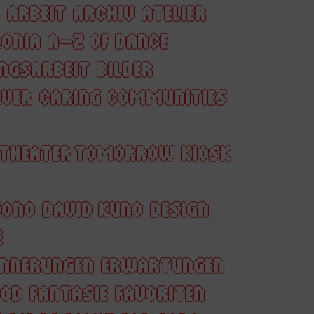
ARBEIT
ARCHIV
ATELIER
ONIA
A–Z OF DANCE
NGSARBEIT
BILDER
AVER
CARING COMMUNITIES
 THEATER TOMORROW KIOSK
KONO
DAVID KUNO
DESIGN
E
INNERUNGEN
ERWARTUNGEN
OOD
FANTASIE
FAVORITEN