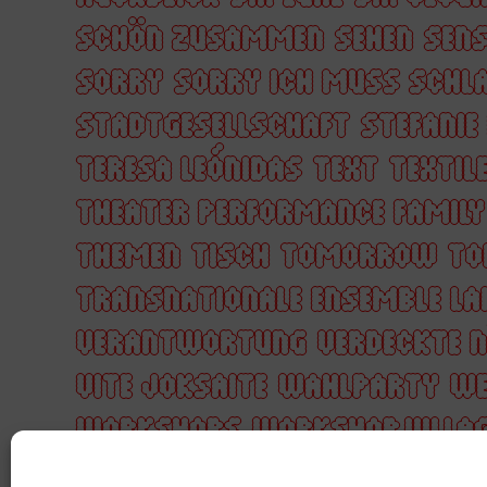
SCHÖN ZUSAMMEN
SEHEN
SENS
SORRY
SORRY ICH MUSS SCHL
STADTGESELLSCHAFT
STEFANIE
TERESA LEÓNIDAS
TEXT
TEXTIL
THEATER PERFORMANCE FAMIL
THEMEN
TISCH
TOMORROW
TO
TRANSNATIONALE ENSEMBLE LA
VERANTWORTUNG
VERDECKTE 
VITE JOKSAITE
WAHLPARTY
WE
WORKSHOPS
WORKSHOP VILLA
YACOUBA COULIBALY
YUSSRA 