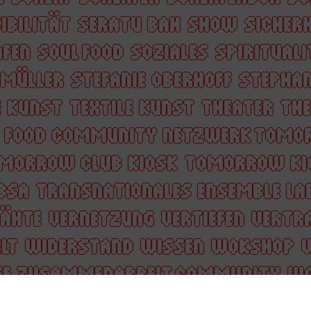
IBILITÄT
SERATU BAH
SHOW
SICHERH
AFEN
SOUL FOOD
SOZIALES
SPIRITUAL
 MÜLLER
STEFANIE OBERHOFF
STEPHAN
E KUNST
TEXTILE KUNST
THEATER
THE
Y FOOD COMMUNITY NETZWERK TOMO
MORROW CLUB KIOSK
TOMORROW KI
BSA
TRANSNATIONALES ENSEMBLE LA
NÄHTE
VERNETZUNG
VERTIEFEN
VERTR
LT
WIDERSTAND
WISSEN
WOKSHOP
GE ZUSAMMENARBEIT COMMUNITY
WO
ALASWAD
ZOFIA BARTOSZEWICZ
ZUHÖ