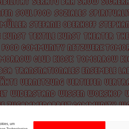
IBILITÄT
SERATU BAH
SHOW
SICHERH
AFEN
SOUL FOOD
SOZIALES
SPIRITUAL
 MÜLLER
STEFANIE OBERHOFF
STEPHAN
E KUNST
TEXTILE KUNST
THEATER
THE
Y FOOD COMMUNITY NETZWERK TOMO
MORROW CLUB KIOSK
TOMORROW KI
BSA
TRANSNATIONALES ENSEMBLE LA
NÄHTE
VERNETZUNG
VERTIEFEN
VERTR
LT
WIDERSTAND
WISSEN
WOKSHOP
GE ZUSAMMENARBEIT COMMUNITY
WO
ALASWAD
ZOFIA BARTOSZEWICZ
ZUHÖ
ookies, um
IT
ÜBERFÜHRUNG
ÖFFENTLICHER RAU