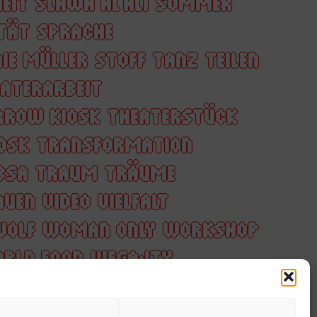
EIT
SLAWA AL ALI
SOMMER
ITÄT
SPRACHE
IE MÜLLER
STOFF
TANZ
TEILEN
ATERARBEIT
RROW KIOSK
THEATERSTÜCK
OSK
TRANSFORMATION
BSA
TRAUM
TRÄUME
AUEN
VIDEO
VIELFALT
WOLF
WOMAN ONLY
WORKSHOP
RLD FOOD
WĘGAJTY
REN
ZUKUNFT
ZUSAMMEN
M