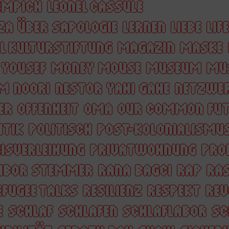
EMPICH
LEONEL CASSULE
ZA ÜBER SAPOLOGIE
LERNEN
LIEBE
LIF
L KULTURSTIFTUNG
MAGAZIN
MASKE
YOUSEF
MONEY MOUSE
MUSEUM
MU
M NOORI
NESTOR YAHI GAHE
NETZWE
ER
OFFENHEIT
OMA
OUR COMMON FUT
ITIK
POLITISCH
POST-KOLONIALISMU
ISVERLEIHUNG
PRIVATWOHNUNG
PRO
TIBOR STEMMER
RANA BAGCI
RAP
RA
EFUGEE TALKS
RESILIENZ
RESPEKT
REV
E
SCHLAF
SCHLAFEN
SCHLAFLABOR
SC