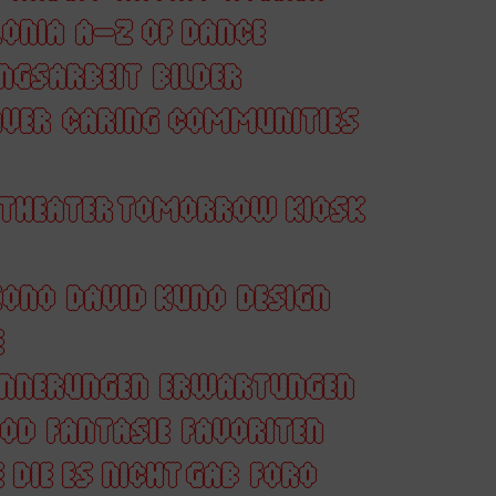
ONIA
A–Z OF DANCE
NGSARBEIT
BILDER
AVER
CARING COMMUNITIES
 THEATER TOMORROW KIOSK
KONO
DAVID KUNO
DESIGN
E
INNERUNGEN
ERWARTUNGEN
OOD
FANTASIE
FAVORITEN
 DIE ES NICHT GAB
FORO