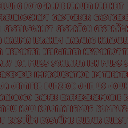
ELLUNG
FOTOGRAFIE
FRAUEN
FREIHEIT
FREUNDSCHAFT
GASTGEBER
GASTGEBE
N
GESELLSCHAFT
GESPRÄCH
GESPRÄC
A
HALIMA IBRAHIM
HALTUNG
HANDWE
N
HEIMATEN
HELD:INNEN
HEYMANOT T
RRY
ICH MUSS SCHLAFEN
ICH MUSS S
ENSEMBLE
IMPROVISATION
IM THEATE
JA
JENNIFER BUNZECK
JOIN US
JOWH
WANDAOGO
KAFFEE
KAFFEEZEREMONIE
KNOW HOW
KOLONIALISMUS
KOMPLIZ
IT
KOSTÜM
KOSTÜME
KULTUR
KUNST