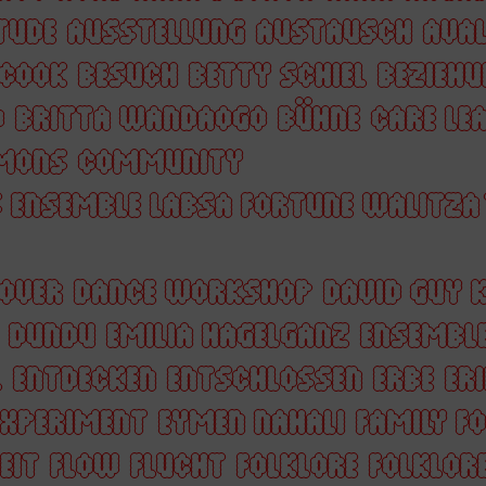
TUDE
AUSSTELLUNG
AUSTAUSCH
AVAL
 COOK
BESUCH
BETTY SCHIEL
BEZIEHU
O
BRITTA WANDAOGO
BÜHNE
CARE LE
MONS
COMMUNITY
 ENSEMBLE LABSA FORTUNE WALITZA
OVER
DANCE WORKSHOP
DAVID GUY 
DUNDU
EMILIA HAGELGANZ
ENSEMBL
L
ENTDECKEN
ENTSCHLOSSEN
ERBE
ER
EXPERIMENT
EYMEN NAHALI
FAMILY F
EIT
FLOW
FLUCHT
FOLKLORE
FOLKLORE