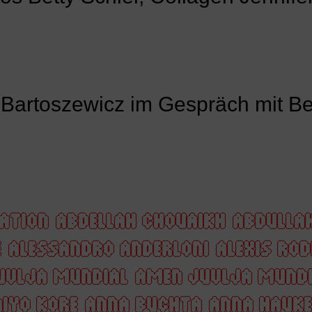
Bartoszewicz im Gespräch mit Bet
ATION
ABDELLAH CHOUAIKH
ABDULLA
E
ALESSANDRO ANDERLONI
ALEXIS RO
UVLJA MUNDIAL
AMEN JUVLJA MUNDI
IYO KORE
ANNA BUCHTA
ANNA HAUKE