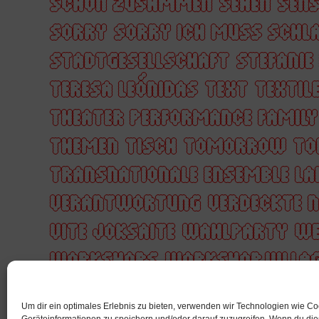
SCHÖN ZUSAMMEN
SEHEN
SENS
SORRY
SORRY ICH MUSS SCHL
STADTGESELLSCHAFT
STEFANIE
TERESA LEÓNIDAS
TEXT
TEXTIL
THEATER PERFORMANCE FAMIL
THEMEN
TISCH
TOMORROW
TO
TRANSNATIONALE ENSEMBLE LA
VERANTWORTUNG
VERDECKTE 
VITE JOKSAITE
WAHLPARTY
WE
WORKSHOPS
WORKSHOP VILLA
YACOUBA COULIBALY
YUSSRA 
Um dir ein optimales Erlebnis zu bieten, verwenden wir Technologien wie C
ZUSAMMENARBEIT
ZÄRTLICHKE