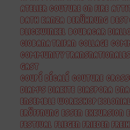
ATELIER COUTURE ON FIRE
ATTI
BATH KANZA
BERÜHRUNG
BEST
BLICKWINKEL
BOUBACAR DIALL
CIOBANA TRIFAN
COLLAGE
COM
COMMUNITY TRANSNATIONALES
GAST
COUPÉ DÉCALÉ
COUTURE
CROSS
DIAM'S DIAKITE
DIASPORA
DNA
ENSEMBLE WORKSHOP KOLONIA
ERÖFFNUNG
ESSEN
EXKURSION
FESTIVAL
FLIEGEN FRIEDEN FREIH