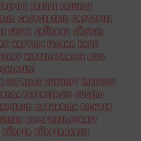
FREMDE
FREUDE
FREUNDE
R:IN
GASTGEBERIN
GASTSPIEL
HE
GESTE
GRÜNBAU
GÄST:IN
RK
HAPTOM FESAHA
HAUS
ESFAY
HIRTENSTRASSE AWO
CHLAFEN!
R IST ALLES ZUKUNFT
INKLUSIV
ANNA TESFAGERGIS
JUGEND
KAMERUN
KATHARINA RICHTER
:INNEN
KOMPLIZENSCHAFT
KÖRPER
KÖRPERARBEIT