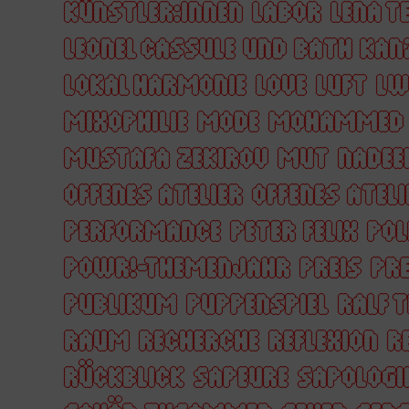
KÜNSTLER:INNEN
LABOR
LENA T
LEONEL CASSULE UND BATH KAN
LOKAL HARMONIE
LOVE
LUFT
LW
MIXOPHILIE
MODE
MOHAMMED 
MUSTAFA ZEKIROV
MUT
NADEE
OFFENES ATELIER
OFFENES ATELI
PERFORMANCE
PETER FELIX
POL
POWR!-THEMENJAHR
PREIS
PRE
PUBLIKUM
PUPPENSPIEL
RALF 
RAUM
RECHERCHE
REFLEXION
R
RÜCKBLICK
SAPEURE
SAPOLOGI