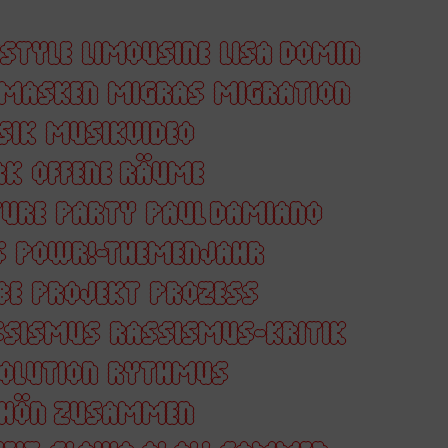
ESTYLE
LIMOUSINE
LISA DOMIN
MASKEN
MIGRAS
MIGRATION
SIK
MUSIKVIDEO
RK
OFFENE RÄUME
URE
PARTY
PAUL DAMIANO
S
POWR!-THEMENJAHR
BE
PROJEKT
PROZESS
SSISMUS
RASSISMUS-KRITIK
OLUTION
RYTHMUS
HÖN ZUSAMMEN