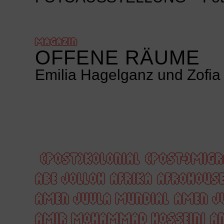
MAGAZIN
OFFENE RÄUME
Emilia Hagelganz und Zofia 
(POST)KOLONIAL
(POST-)MIGR
ABE JOLLOH
AFRIKA
AFROHOUS
AMEN JUVLA MUNDIAL
AMEN J
AMIR MOHAMMAD HOSSEINI
AN