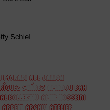
ty Schiel
H MORADI
ABE JALLOH
DRÍGUEZ SUÁREZ
AMADOU BAH
AL KOLLEKTIV
AMIR HOSSEINI
ARBEIT
ARCHIV
ATELIER