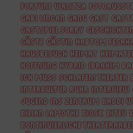
FORTUNE WALITZA
FOTOAUSST
GABI LINCAN
GANG
GAST
GAST
GASTSPIEL SORRY
GESCHICHTE
GÄSTE
GÄSTIN
HABTOM FESAH
HAUSBESUCH
HEIMAT
HEIMATE
HOFFNUNG
HYBRID
IBRAHIM BA
ICH MUSS SCHLAFEN! THEATER 
INTERKULTUR RUHR
INTERVIEW
JUGEND INS ZENTRUM
KADDI 
KILIAN LAMOTHE
KIOSK
KITEV
KONTINUIERLICHE THEATERARBE