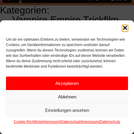
Kategorien:
←
Vampire Empire Trickfilm
KALENDERSNAVIGATION
Sugar Snap TV –
Fiktionsbescheinigung
→
Um dir ein optimales Erlebnis zu bieten, verwenden wir Technologien wie
Cookies, um Geräteinformationen zu speichern und/oder darauf
zuzugreifen. Wenn du diesen Technologien zustimmst, können wir Daten
wie das Surfverhalten oder eindeutige IDs auf dieser Website verarbeiten.
Wenn du deine Zustimmung nicht erteilst oder zurückziehst, können
bestimmte Merkmale und Funktionen beeinträchtigt werden.
Akzeptieren
Ablehnen
Einstellungen ansehen
Cookie-Richtlinie
Impressum/Datenschutz
Impressum/Datenschutz