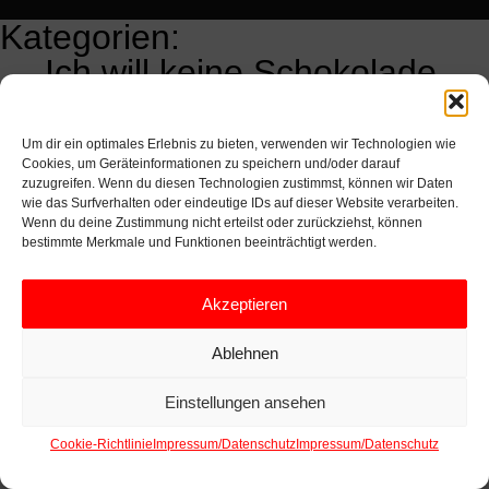
Kategorien:
←
Ich will keine Schokolade…
KALENDERSNAVIGATION
Test
→
Um dir ein optimales Erlebnis zu bieten, verwenden wir Technologien wie
Cookies, um Geräteinformationen zu speichern und/oder darauf
zuzugreifen. Wenn du diesen Technologien zustimmst, können wir Daten
wie das Surfverhalten oder eindeutige IDs auf dieser Website verarbeiten.
Wenn du deine Zustimmung nicht erteilst oder zurückziehst, können
bestimmte Merkmale und Funktionen beeinträchtigt werden.
Akzeptieren
Ablehnen
Einstellungen ansehen
Cookie-Richtlinie
Impressum/Datenschutz
Impressum/Datenschutz