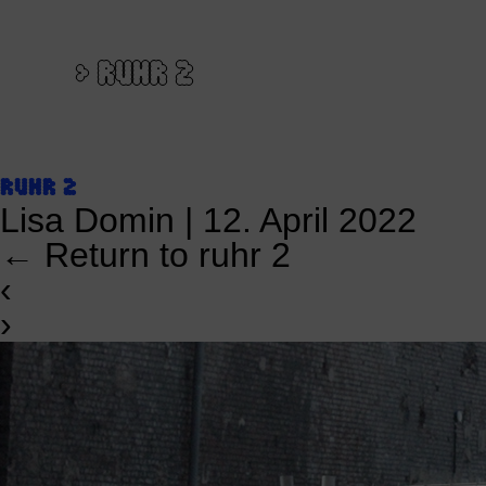
>
RUHR 2
RUHR 2
Lisa Domin
|
12. April 2022
←
Return to ruhr 2
‹
›