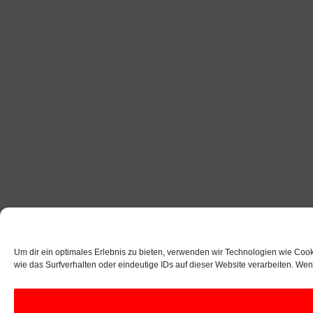
Um dir ein optimales Erlebnis zu bieten, verwenden wir Technologien wie Coo
wie das Surfverhalten oder eindeutige IDs auf dieser Website verarbeiten. We