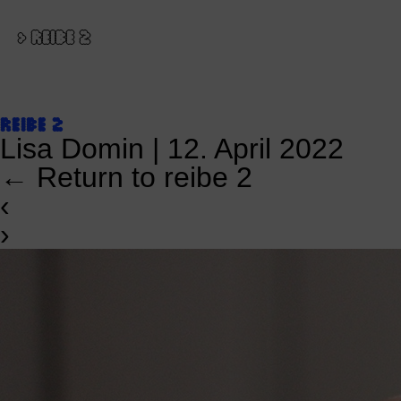
>
REIBE 2
REIBE 2
Lisa Domin
|
12. April 2022
←
Return to reibe 2
‹
›