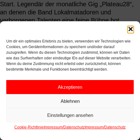
Start. Legendär der monatliche Gig „Plateau28“,
an denen die Band Lokalmatadoren und
verborgenen Talenten eine feine Bühne bot.
Kategorien:
←
Vité Jokschaite
KALENDERSNAVIGATION
Um dir ein optimales Erlebnis zu bieten, verwenden wir Technologien wie
Stephanie Müller
→
Cookies, um Geräteinformationen zu speichern und/oder darauf
zuzugreifen. Wenn du diesen Technologien zustimmst, können wir Daten
wie das Surfverhalten oder eindeutige IDs auf dieser Website verarbeiten.
Wenn du deine Zustimmung nicht erteilst oder zurückziehst, können
bestimmte Merkmale und Funktionen beeinträchtigt werden.
Akzeptieren
Ablehnen
Einstellungen ansehen
Cookie-Richtlinie
Impressum/Datenschutz
Impressum/Datenschutz