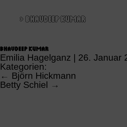
>
BHAVDEEP KUMAR
BHAVDEEP KUMAR
Emilia Hagelganz
|
26. Januar 
Kategorien:
←
Björn Hickmann
KALENDERSNAVIGATION
Betty Schiel
→