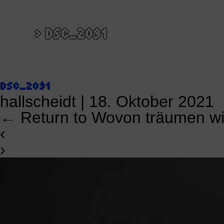
>
DSC_2091
DSC_2091
hallscheidt
|
18. Oktober 2021
←
Return to Wovon träumen w
‹
›