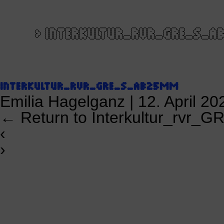
>
INTERKULTUR_RVR_GRE_S_
INTERKULTUR_RVR_GRE_S_AB25MM
Emilia Hagelganz
|
12. April 20
←
Return to Interkultur_rvr
‹
›