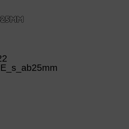
AB25MM
22
_GRE_s_ab25mm