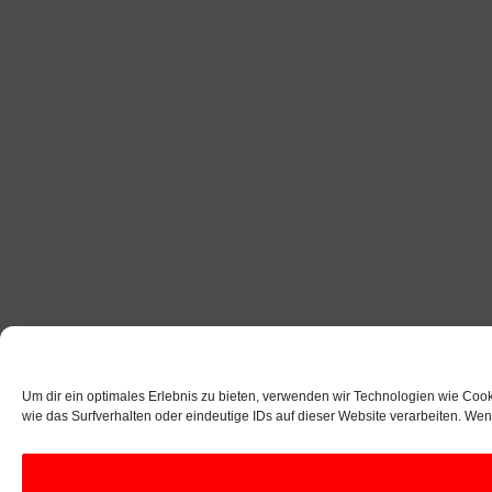
Um dir ein optimales Erlebnis zu bieten, verwenden wir Technologien wie Coo
wie das Surfverhalten oder eindeutige IDs auf dieser Website verarbeiten. We