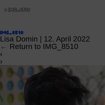
>
IMG_8510
IMG_8510
Lisa Domin
|
12. April 2022
←
Return to IMG_8510
‹
›