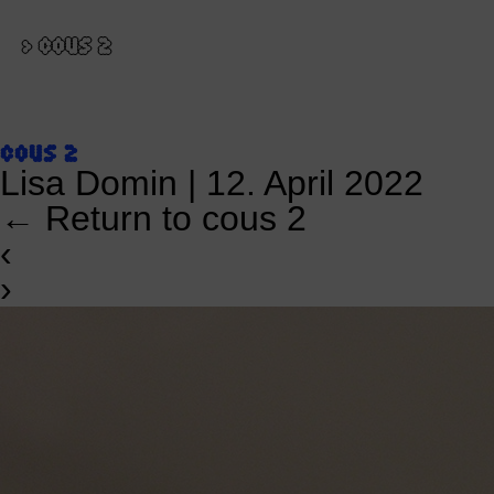
>
COUS 2
COUS 2
Lisa Domin
|
12. April 2022
←
Return to cous 2
‹
›