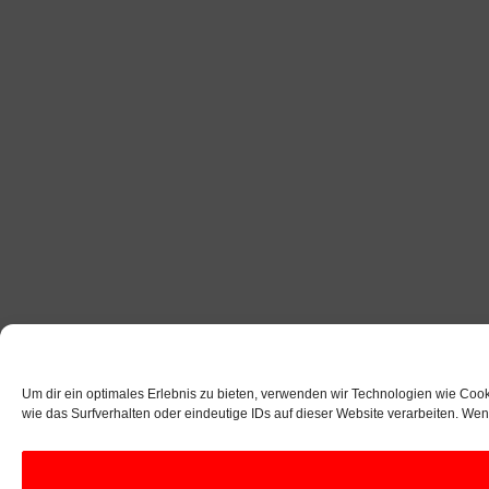
Um dir ein optimales Erlebnis zu bieten, verwenden wir Technologien wie Coo
wie das Surfverhalten oder eindeutige IDs auf dieser Website verarbeiten. We