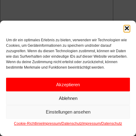
Name
E-Mail-Adresse
Um dir ein optimales Erlebnis zu bieten, verwenden wir Technologien wie
Website
Cookies, um Geräteinformationen zu speichern und/oder darauf
zuzugreifen. Wenn du diesen Technologien zustimmst, können wir Daten
Name, E-Mail-Adresse und Website in diesem
wie das Surfverhalten oder eindeutige IDs auf dieser Website verarbeiten.
Browser für meinen nächsten Kommentar
Wenn du deine Zustimmung nicht erteilst oder zurückziehst, können
bestimmte Merkmale und Funktionen beeinträchtigt werden.
speichern.
←
Sorry, ich muss schlafen
Akzeptieren
KALENDERSNAVIGATION
Mustafa Zekirov: Der Koffer
Ablehnen
meines Großvaters ZEKO
→
Einstellungen ansehen
Cookie-Richtlinie
Impressum/Datenschutz
Impressum/Datenschutz