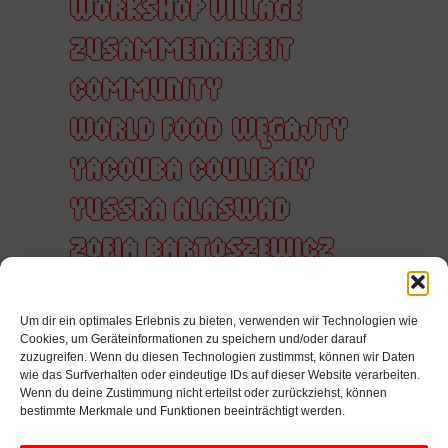
WORKSHOP VILLAGE
ZUSAMMENARBEIT
COMMUNITY
WORLD FOOD
WĘGAJTY
YACOUBA COULIBALY
YUSSRA ALASWAD
ZOFIA BARTOSZEWICZ
ZUHÖREN
ZUKUNFT
Um dir ein optimales Erlebnis zu bieten, verwenden wir Technologien wie
ZUSAMMEN
Cookies, um Geräteinformationen zu speichern und/oder darauf
zuzugreifen. Wenn du diesen Technologien zustimmst, können wir Daten
ZUSAMMENARBEIT
wie das Surfverhalten oder eindeutige IDs auf dieser Website verarbeiten.
Wenn du deine Zustimmung nicht erteilst oder zurückziehst, können
ZÄRTLICHKEIT
bestimmte Merkmale und Funktionen beeinträchtigt werden.
ÜBERFÜHRUNG