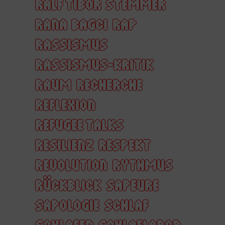
RALF TIBOR STEMMER
RANA BAGCI
RAP
RASSISMUS
RASSISMUS-KRITIK
RAUM
RECHERCHE
REFLEXION
REFUGEE TALKS
RESILIENZ
RESPEKT
REVOLUTION
RYTHMUS
RÜCKBLICK
SAPEURE
SAPOLOGIE
SCHLAF
SCHLAFEN
SCHLAFLABOR