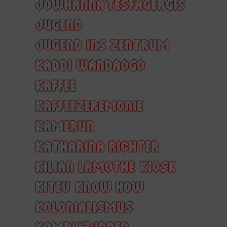
JOWHANNA TESFAGERGIS
JUGEND
JUGEND INS ZENTRUM
KADDI WANDAOGO
KAFFEE
KAFFEEZEREMONIE
KAMERUN
KATHARINA RICHTER
KILIAN LAMOTHE
KIOSK
KITEV
KNOW HOW
KOLONIALISMUS
KOMPLIZ:INNEN