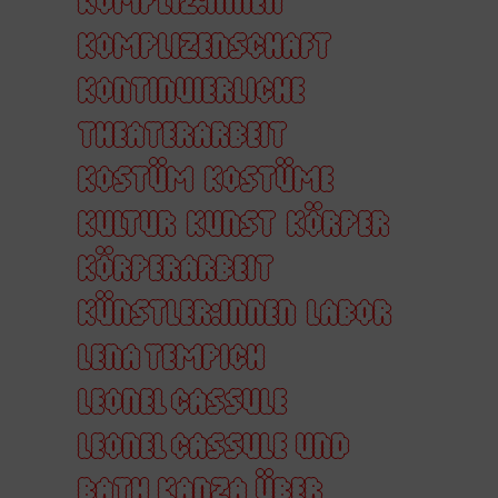
KOMPLIZENSCHAFT
KONTINUIERLICHE
THEATERARBEIT
KOSTÜM
KOSTÜME
KULTUR
KUNST
KÖRPER
KÖRPERARBEIT
KÜNSTLER:INNEN
LABOR
LENA TEMPICH
LEONEL CASSULE
LEONEL CASSULE UND
BATH KANZA ÜBER