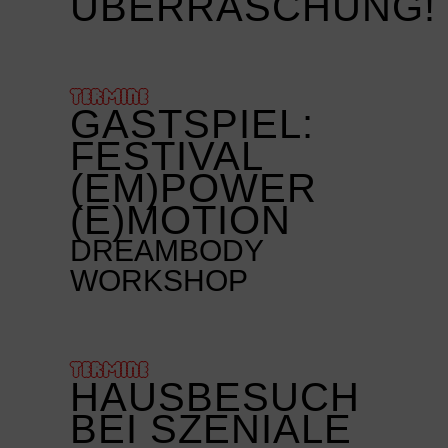
ÜBERRASCHUNG!
TERMINE
GASTSPIEL:
FESTIVAL
(EM)POWER
(E)MOTION
DREAMBODY
WORKSHOP
TERMINE
HAUSBESUCH
BEI SZENIALE