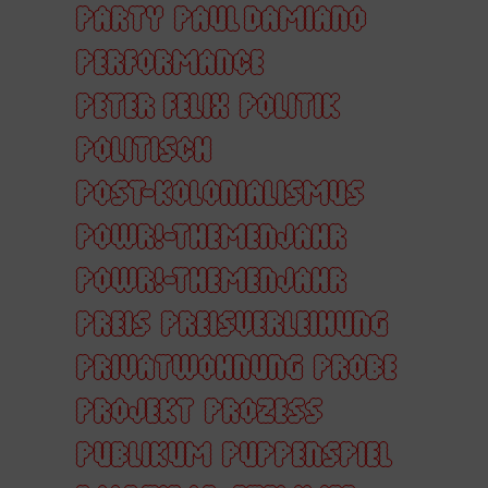
PARTY
PAUL DAMIANO
PERFORMANCE
PETER FELIX
POLITIK
POLITISCH
POST-KOLONIALISMUS
POWR!-THEMENJAHR
POWR!-THEMENJAHR
PREIS
PREISVERLEIHUNG
PRIVATWOHNUNG
PROBE
PROJEKT
PROZESS
PUBLIKUM
PUPPENSPIEL