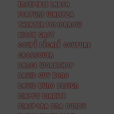
ENSEMBLE LABSA
FORTUNE WALITZA
THEATER TOMORROW
KIOSK GAST
COUPÉ DÉCALÉ
COUTURE
CROSSOVER
DANCE WORKSHOP
DAVID GUY KONO
DAVID KUNO
DESIGN
DIAM'S DIAKITE
DIASPORA
DNA
DUNDU