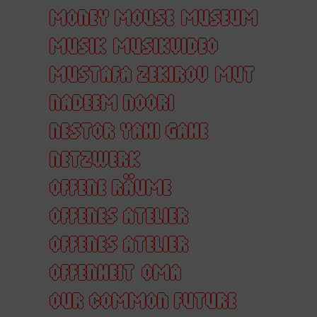
MONEY MOUSE
MUSEUM
MUSIK
MUSIKVIDEO
MUSTAFA ZEKIROV
MUT
NADEEM NOORI
NESTOR YAHI GAHE
NETZWERK
OFFENE RÄUME
OFFENES ATELIER
OFFENES ATELIER
OFFENHEIT
OMA
OUR COMMON FUTURE