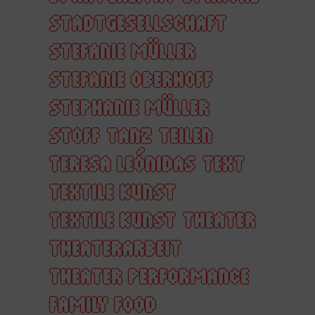
STADTGESELLSCHAFT
STEFANIE MÜLLER
STEFANIE OBERHOFF
STEPHANIE MÜLLER
STOFF
TANZ
TEILEN
TERESA LEÓNIDAS
TEXT
TEXTILE KUNST
TEXTILE KUNST
THEATER
THEATERARBEIT
THEATER PERFORMANCE
FAMILY FOOD