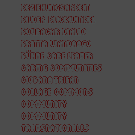
BEZIEHUNGSARBEIT
BILDER
BLICKWINKEL
BOUBACAR DIALLO
BRITTA WANDAOGO
BÜHNE
CARE LEAVER
CARING COMMUNITIES
CIOBANA TRIFAN
COLLAGE
COMMONS
COMMUNITY
COMMUNITY
TRANSNATIONALES