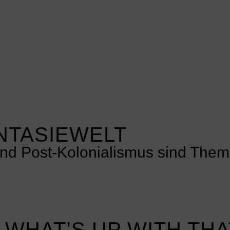
ANTASIEWELT
nd Post-Kolonialismus sind Them
 WHAT’S UP WITH THA