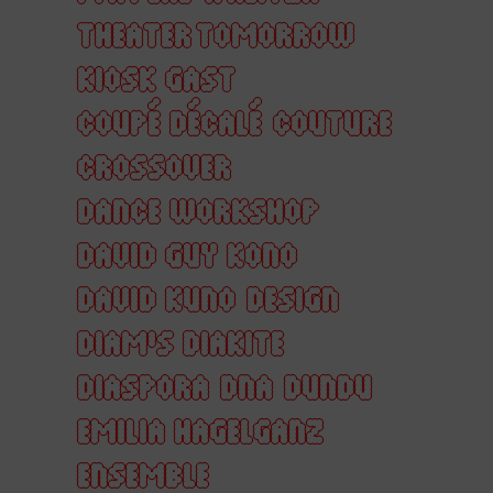
THEATER TOMORROW
KIOSK GAST
COUPÉ DÉCALÉ
COUTURE
CROSSOVER
DANCE WORKSHOP
DAVID GUY KONO
DAVID KUNO
DESIGN
DIAM'S DIAKITE
DIASPORA
DNA
DUNDU
EMILIA HAGELGANZ
ENSEMBLE