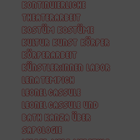
KONTINUIERLICHE
THEATERARBEIT
KOSTÜM
KOSTÜME
KULTUR
KUNST
KÖRPER
KÖRPERARBEIT
KÜNSTLER:INNEN
LABOR
LENA TEMPICH
LEONEL CASSULE
LEONEL CASSULE UND
BATH KANZA ÜBER
SAPOLOGIE