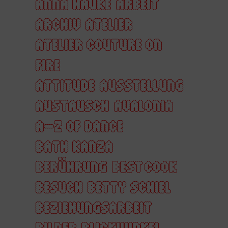
ANNA HAUKE
ARBEIT
ARCHIV
ATELIER
ATELIER COUTURE ON
FIRE
ATTITUDE
AUSSTELLUNG
AUSTAUSCH
AVALONIA
A–Z OF DANCE
BATH KANZA
BERÜHRUNG
BEST COOK
BESUCH
BETTY SCHIEL
BEZIEHUNGSARBEIT
BILDER
BLICKWINKEL