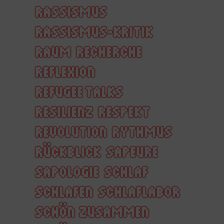
RASSISMUS
RASSISMUS-KRITIK
RAUM
RECHERCHE
REFLEXION
REFUGEE TALKS
RESILIENZ
RESPEKT
REVOLUTION
RYTHMUS
RÜCKBLICK
SAPEURE
SAPOLOGIE
SCHLAF
SCHLAFEN
SCHLAFLABOR
SCHÖN ZUSAMMEN