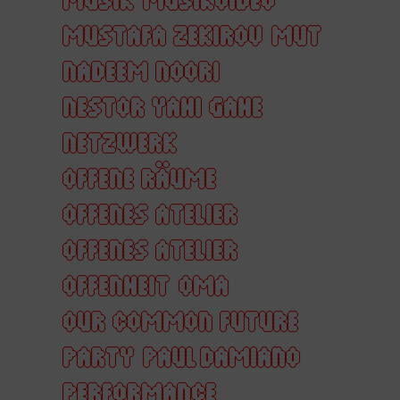
MUSTAFA ZEKIROV
MUT
NADEEM NOORI
NESTOR YAHI GAHE
NETZWERK
OFFENE RÄUME
OFFENES ATELIER
OFFENES ATELIER
OFFENHEIT
OMA
OUR COMMON FUTURE
PARTY
PAUL DAMIANO
PERFORMANCE