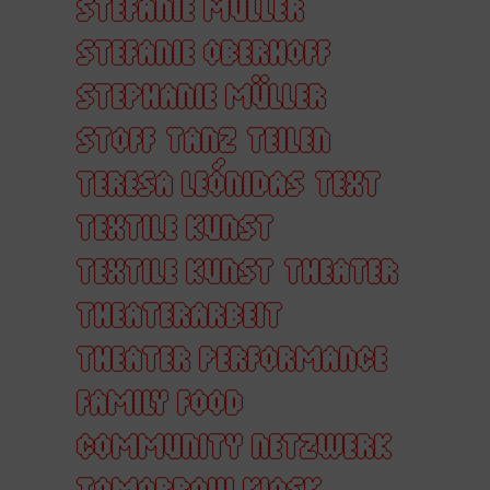
STEFANIE MÜLLER
STEFANIE OBERHOFF
STEPHANIE MÜLLER
STOFF
TANZ
TEILEN
TERESA LEÓNIDAS
TEXT
TEXTILE KUNST
TEXTILE KUNST
THEATER
THEATERARBEIT
THEATER PERFORMANCE
FAMILY FOOD
COMMUNITY NETZWERK
TOMORROW KIOSK