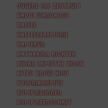
JUGEND INS ZENTRUM
KADDI WANDAOGO
KAFFEE
KAFFEEZEREMONIE
KAMERUN
KATHARINA RICHTER
KILIAN LAMOTHE
KIOSK
KITEV
KNOW HOW
KOLONIALISMUS
KOMPLIZ:INNEN
KOMPLIZENSCHAFT