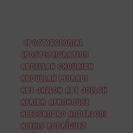
(POST)KOLONIAL
(POST-)MIGRATION
ABDELLAH CHOUAIKH
ABDULLAH MORADI
ABE JALLOH
ABE JOLLOH
AFRIKA
AFROHOUSE
ALESSANDRO ANDERLONI
ALEXIS RODRÍGUEZ