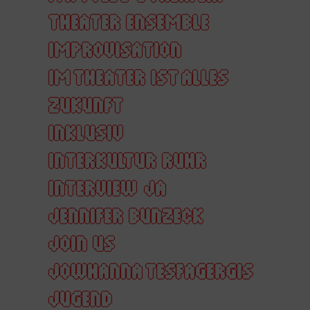
THEATER ENSEMBLE
IMPROVISATION
IM THEATER IST ALLES
ZUKUNFT
INKLUSIV
INTERKULTUR RUHR
INTERVIEW
JA
JENNIFER BUNZECK
JOIN US
JOWHANNA TESFAGERGIS
JUGEND