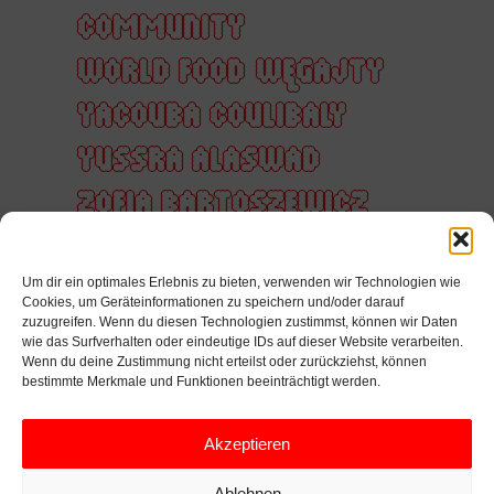
COMMUNITY
WORLD FOOD
WĘGAJTY
YACOUBA COULIBALY
YUSSRA ALASWAD
ZOFIA BARTOSZEWICZ
ZUHÖREN
ZUKUNFT
Um dir ein optimales Erlebnis zu bieten, verwenden wir Technologien wie
ZUSAMMEN
Cookies, um Geräteinformationen zu speichern und/oder darauf
zuzugreifen. Wenn du diesen Technologien zustimmst, können wir Daten
ZUSAMMENARBEIT
wie das Surfverhalten oder eindeutige IDs auf dieser Website verarbeiten.
Wenn du deine Zustimmung nicht erteilst oder zurückziehst, können
ZÄRTLICHKEIT
bestimmte Merkmale und Funktionen beeinträchtigt werden.
ÜBERFÜHRUNG
Akzeptieren
ÖFFENTLICHER RAUM
Ablehnen