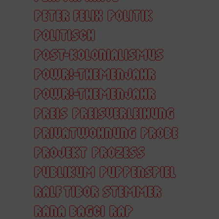
PETER FELIX
POLITIK
POLITISCH
POST-KOLONIALISMUS
POWR!-THEMENJAHR
POWR!-THEMENJAHR
PREIS
PREISVERLEIHUNG
PRIVATWOHNUNG
PROBE
PROJEKT
PROZESS
PUBLIKUM
PUPPENSPIEL
RALF TIBOR STEMMER
RANA BAGCI
RAP