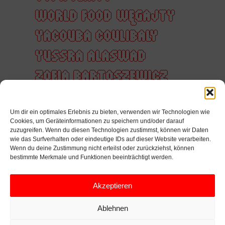
WORLD FOOD
WĘGAJTY
YACOUBA COULIBALY
YUSSRA ALASWAD
ZOFIA BARTOSZEWICZ
ZUHÖREN
ZUKUNFT
Um dir ein optimales Erlebnis zu bieten, verwenden wir Technologien wie
ZUSAMMEN
Cookies, um Geräteinformationen zu speichern und/oder darauf
zuzugreifen. Wenn du diesen Technologien zustimmst, können wir Daten
ZUSAMMENARBEIT
wie das Surfverhalten oder eindeutige IDs auf dieser Website verarbeiten.
Wenn du deine Zustimmung nicht erteilst oder zurückziehst, können
ZÄRTLICHKEIT
bestimmte Merkmale und Funktionen beeinträchtigt werden.
ÜBERFÜHRUNG
Akzeptieren
ÖFFENTLICHER RAUM
Ablehnen