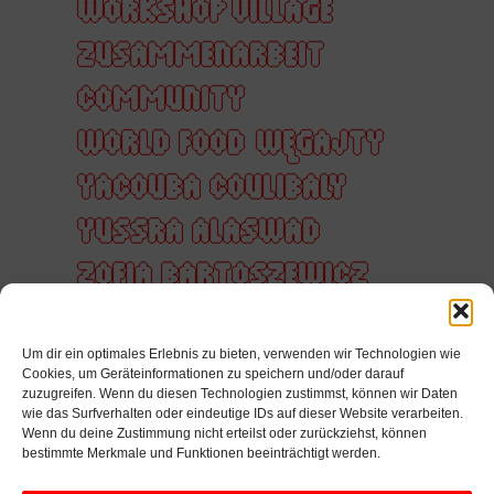
WORKSHOP VILLAGE
ZUSAMMENARBEIT
COMMUNITY
WORLD FOOD
WĘGAJTY
YACOUBA COULIBALY
YUSSRA ALASWAD
ZOFIA BARTOSZEWICZ
ZUHÖREN
ZUKUNFT
Um dir ein optimales Erlebnis zu bieten, verwenden wir Technologien wie
ZUSAMMEN
Cookies, um Geräteinformationen zu speichern und/oder darauf
zuzugreifen. Wenn du diesen Technologien zustimmst, können wir Daten
ZUSAMMENARBEIT
wie das Surfverhalten oder eindeutige IDs auf dieser Website verarbeiten.
Wenn du deine Zustimmung nicht erteilst oder zurückziehst, können
ZÄRTLICHKEIT
bestimmte Merkmale und Funktionen beeinträchtigt werden.
ÜBERFÜHRUNG