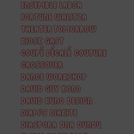
ENSEMBLE LABSA
FORTUNE WALITZA
THEATER TOMORROW
KIOSK GAST
COUPÉ DÉCALÉ
COUTURE
CROSSOVER
DANCE WORKSHOP
DAVID GUY KONO
DAVID KUNO
DESIGN
DIAM'S DIAKITE
DIASPORA
DNA
DUNDU