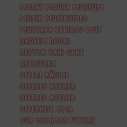
MONEY MOUSE
MUSEUM
MUSIK
MUSIKVIDEO
MUSTAFA ZEKIROV
MUT
NADEEM NOORI
NESTOR YAHI GAHE
NETZWERK
OFFENE RÄUME
OFFENES ATELIER
OFFENES ATELIER
OFFENHEIT
OMA
OUR COMMON FUTURE