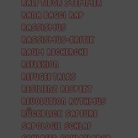
RALF TIBOR STEMMER
RANA BAGCI
RAP
RASSISMUS
RASSISMUS-KRITIK
RAUM
RECHERCHE
REFLEXION
REFUGEE TALKS
RESILIENZ
RESPEKT
REVOLUTION
RYTHMUS
RÜCKBLICK
SAPEURE
SAPOLOGIE
SCHLAF
SCHLAFEN
SCHLAFLABOR