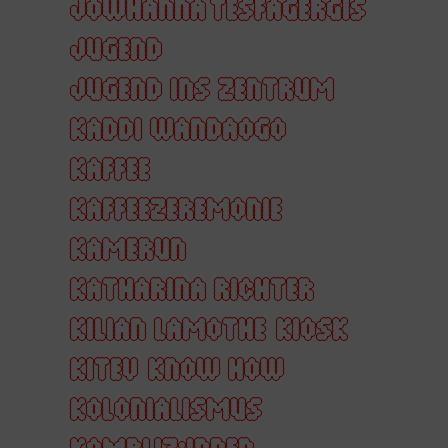
JOWHANNA TESFAGERGIS
JUGEND
JUGEND INS ZENTRUM
KADDI WANDAOGO
KAFFEE
KAFFEEZEREMONIE
KAMERUN
KATHARINA RICHTER
KILIAN LAMOTHE
KIOSK
KITEV
KNOW HOW
KOLONIALISMUS
KOMPLIZ:INNEN