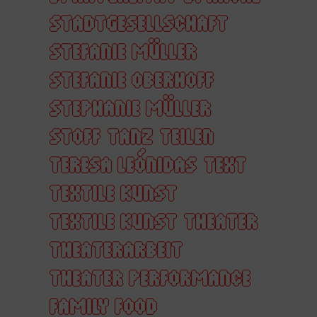
STADTGESELLSCHAFT
STEFANIE MÜLLER
STEFANIE OBERHOFF
STEPHANIE MÜLLER
STOFF
TANZ
TEILEN
TERESA LEÓNIDAS
TEXT
TEXTILE KUNST
TEXTILE KUNST
THEATER
THEATERARBEIT
THEATER PERFORMANCE
FAMILY FOOD