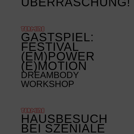
ÜBERRASCHUNG!
TERMINE
GASTSPIEL:
FESTIVAL
(EM)POWER
(E)MOTION
DREAMBODY
WORKSHOP
TERMINE
HAUSBESUCH
BEI SZENIALE