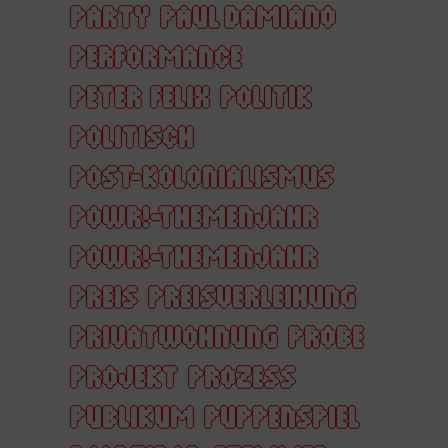
PARTY
PAUL DAMIANO
PERFORMANCE
PETER FELIX
POLITIK
POLITISCH
POST-KOLONIALISMUS
POWR!-THEMENJAHR
POWR!-THEMENJAHR
PREIS
PREISVERLEIHUNG
PRIVATWOHNUNG
PROBE
PROJEKT
PROZESS
PUBLIKUM
PUPPENSPIEL