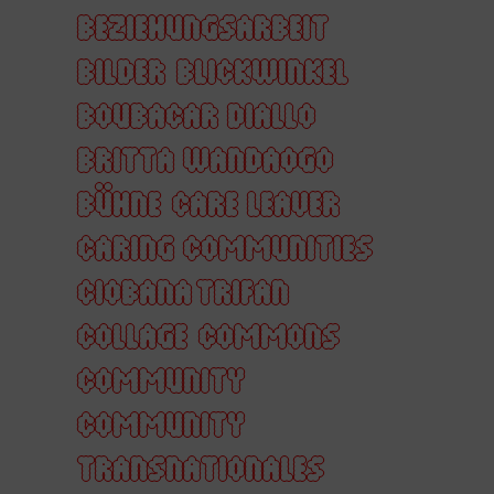
BEZIEHUNGSARBEIT
BILDER
BLICKWINKEL
BOUBACAR DIALLO
BRITTA WANDAOGO
BÜHNE
CARE LEAVER
CARING COMMUNITIES
CIOBANA TRIFAN
COLLAGE
COMMONS
COMMUNITY
COMMUNITY
TRANSNATIONALES