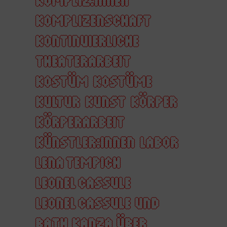
KOMPLIZENSCHAFT
KONTINUIERLICHE
THEATERARBEIT
KOSTÜM
KOSTÜME
KULTUR
KUNST
KÖRPER
KÖRPERARBEIT
KÜNSTLER:INNEN
LABOR
LENA TEMPICH
LEONEL CASSULE
LEONEL CASSULE UND
BATH KANZA ÜBER