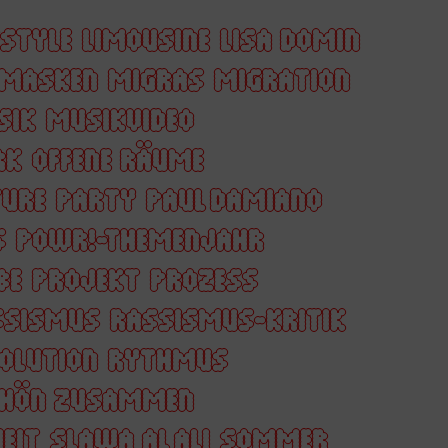
ESTYLE
LIMOUSINE
LISA DOMIN
MASKEN
MIGRAS
MIGRATION
SIK
MUSIKVIDEO
RK
OFFENE RÄUME
URE
PARTY
PAUL DAMIANO
S
POWR!-THEMENJAHR
BE
PROJEKT
PROZESS
SSISMUS
RASSISMUS-KRITIK
OLUTION
RYTHMUS
HÖN ZUSAMMEN
EIT
SLAWA AL ALI
SOMMER