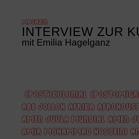
MAGAZIN
INTERVIEW ZUR 
mit Emilia Hagelganz
(POST)KOLONIAL
(POST-)MIGR
ABE JOLLOH
AFRIKA
AFROHOUS
AMEN JUVLA MUNDIAL
AMEN J
AMIR MOHAMMAD HOSSEINI
AN