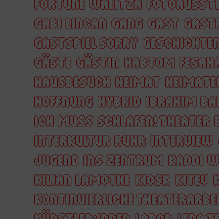
FORTUNE WALITZA
FOTOAUSST
GABI LINCAN
GANG
GAST
GAST
GASTSPIEL SORRY
GESCHICHTE
GÄSTE
GÄSTIN
HABTOM FESAH
HAUSBESUCH
HEIMAT
HEIMATE
HOFFNUNG
HYBRID
IBRAHIM BA
ICH MUSS SCHLAFEN! THEATER 
INTERKULTUR RUHR
INTERVIEW
JUGEND INS ZENTRUM
KADDI 
KILIAN LAMOTHE
KIOSK
KITEV
KONTINUIERLICHE THEATERARBE
KÜNSTLER:INNEN
LABOR
LENA T