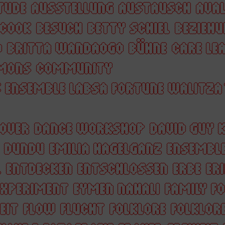
TUDE
AUSSTELLUNG
AUSTAUSCH
AVAL
 COOK
BESUCH
BETTY SCHIEL
BEZIEHU
O
BRITTA WANDAOGO
BÜHNE
CARE LE
MONS
COMMUNITY
 ENSEMBLE LABSA FORTUNE WALITZA
OVER
DANCE WORKSHOP
DAVID GUY 
DUNDU
EMILIA HAGELGANZ
ENSEMBL
L
ENTDECKEN
ENTSCHLOSSEN
ERBE
ER
EXPERIMENT
EYMEN NAHALI
FAMILY F
EIT
FLOW
FLUCHT
FOLKLORE
FOLKLORE