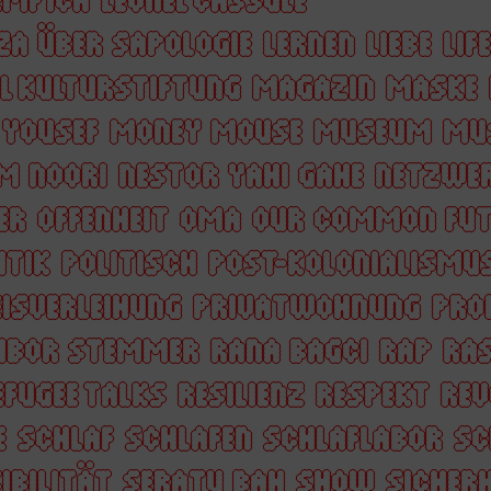
ZA ÜBER SAPOLOGIE
LERNEN
LIEBE
LIF
L KULTURSTIFTUNG
MAGAZIN
MASKE
YOUSEF
MONEY MOUSE
MUSEUM
MU
M NOORI
NESTOR YAHI GAHE
NETZWE
ER
OFFENHEIT
OMA
OUR COMMON FUT
ITIK
POLITISCH
POST-KOLONIALISMU
ISVERLEIHUNG
PRIVATWOHNUNG
PRO
TIBOR STEMMER
RANA BAGCI
RAP
RA
EFUGEE TALKS
RESILIENZ
RESPEKT
REV
E
SCHLAF
SCHLAFEN
SCHLAFLABOR
SC
IBILITÄT
SERATU BAH
SHOW
SICHERH