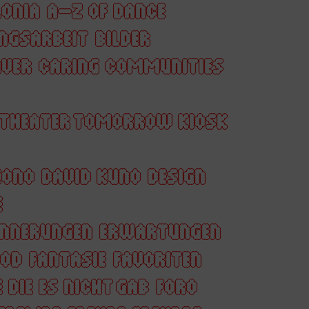
ONIA
A–Z OF DANCE
NGSARBEIT
BILDER
AVER
CARING COMMUNITIES
 THEATER TOMORROW KIOSK
KONO
DAVID KUNO
DESIGN
E
INNERUNGEN
ERWARTUNGEN
OOD
FANTASIE
FAVORITEN
 DIE ES NICHT GAB
FORO