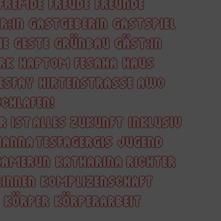
FREMDE
FREUDE
FREUNDE
R:IN
GASTGEBERIN
GASTSPIEL
HE
GESTE
GRÜNBAU
GÄST:IN
RK
HAPTOM FESAHA
HAUS
ESFAY
HIRTENSTRASSE AWO
CHLAFEN!
R IST ALLES ZUKUNFT
INKLUSIV
ANNA TESFAGERGIS
JUGEND
KAMERUN
KATHARINA RICHTER
:INNEN
KOMPLIZENSCHAFT
KÖRPER
KÖRPERARBEIT