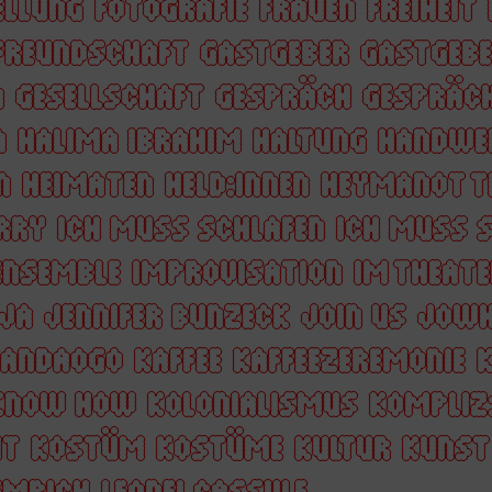
ELLUNG
FOTOGRAFIE
FRAUEN
FREIHEIT
FREUNDSCHAFT
GASTGEBER
GASTGEBE
N
GESELLSCHAFT
GESPRÄCH
GESPRÄC
A
HALIMA IBRAHIM
HALTUNG
HANDWE
N
HEIMATEN
HELD:INNEN
HEYMANOT T
RRY
ICH MUSS SCHLAFEN
ICH MUSS S
ENSEMBLE
IMPROVISATION
IM THEATE
JA
JENNIFER BUNZECK
JOIN US
JOWH
WANDAOGO
KAFFEE
KAFFEEZEREMONIE
KNOW HOW
KOLONIALISMUS
KOMPLIZ
IT
KOSTÜM
KOSTÜME
KULTUR
KUNST
EMPICH
LEONEL CASSULE