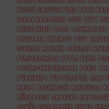
LEONEL CASSULE UND BATH KAN
LOKAL HARMONIE
LOVE
LUFT
LW
MIXOPHILIE
MODE
MOHAMMED 
MUSTAFA ZEKIROV
MUT
NADEE
OFFENES ATELIER
OFFENES ATELI
PERFORMANCE
PETER FELIX
POL
POWR!-THEMENJAHR
PREIS
PRE
PUBLIKUM
PUPPENSPIEL
RALF 
RAUM
RECHERCHE
REFLEXION
R
RÜCKBLICK
SAPEURE
SAPOLOGI
SCHÖN ZUSAMMEN
SEHEN
SENS