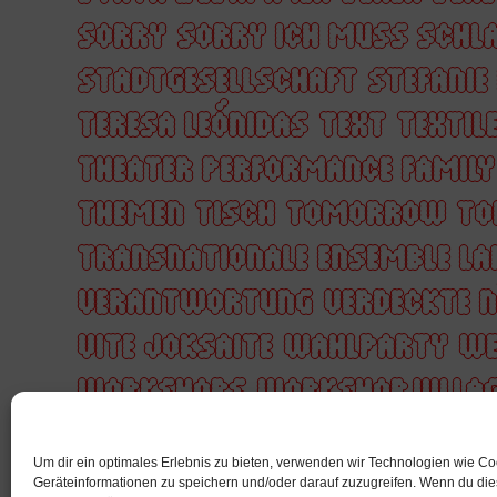
SORRY
SORRY ICH MUSS SCHL
STADTGESELLSCHAFT
STEFANIE
TERESA LEÓNIDAS
TEXT
TEXTIL
THEATER PERFORMANCE FAMIL
THEMEN
TISCH
TOMORROW
TO
TRANSNATIONALE ENSEMBLE LA
VERANTWORTUNG
VERDECKTE 
VITE JOKSAITE
WAHLPARTY
WE
WORKSHOPS
WORKSHOP VILLA
YACOUBA COULIBALY
YUSSRA 
Um dir ein optimales Erlebnis zu bieten, verwenden wir Technologien wie C
ZUSAMMENARBEIT
ZÄRTLICHKE
Geräteinformationen zu speichern und/oder darauf zuzugreifen. Wenn du di