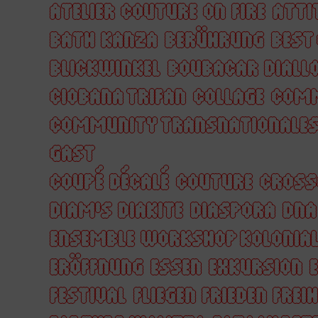
ATELIER COUTURE ON FIRE
ATTI
BATH KANZA
BERÜHRUNG
BEST
BLICKWINKEL
BOUBACAR DIALL
CIOBANA TRIFAN
COLLAGE
COM
COMMUNITY TRANSNATIONALES
GAST
COUPÉ DÉCALÉ
COUTURE
CROSS
DIAM'S DIAKITE
DIASPORA
DNA
ENSEMBLE WORKSHOP KOLONIA
ERÖFFNUNG
ESSEN
EXKURSION
FESTIVAL
FLIEGEN FRIEDEN FREIH