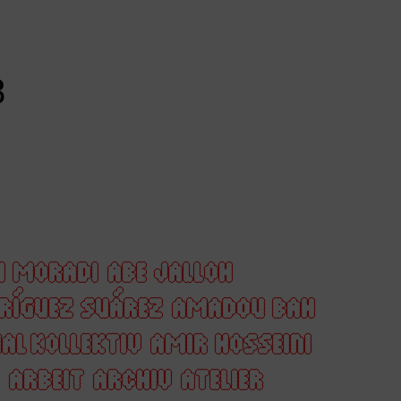
8
H MORADI
ABE JALLOH
DRÍGUEZ SUÁREZ
AMADOU BAH
AL KOLLEKTIV
AMIR HOSSEINI
ARBEIT
ARCHIV
ATELIER