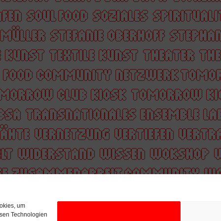
AFEN
SOUL FOOD
SOZIALES
SPIRITUAL
 MÜLLER
STEFANIE OBERHOFF
STEPHAN
E KUNST
TEXTILE KUNST
THEATER
THE
Y FOOD COMMUNITY NETZWERK TOMO
MORROW CLUB KIOSK
TOMORROW KI
BSA
TRANSNATIONALES ENSEMBLE LA
NÄHTE
VERNETZUNG
VERTIEFEN
VERTR
LT
WIDERSTAND
WISSEN
WOKSHOP
GE ZUSAMMENARBEIT COMMUNITY
WO
ALASWAD
ZOFIA BARTOSZEWICZ
ZUHÖ
ookies, um
IT
ÜBERFÜHRUNG
ÖFFENTLICHER RAU
esen Technologien