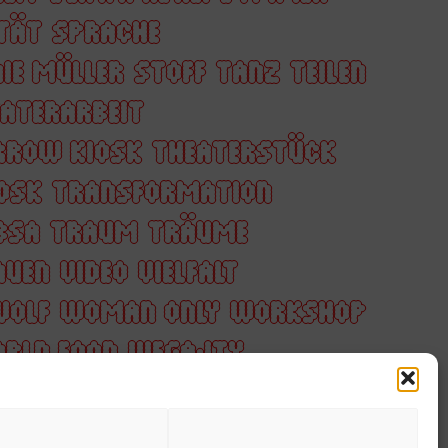
ITÄT
SPRACHE
IE MÜLLER
STOFF
TANZ
TEILEN
ATERARBEIT
RROW KIOSK
THEATERSTÜCK
OSK
TRANSFORMATION
BSA
TRAUM
TRÄUME
AUEN
VIDEO
VIELFALT
WOLF
WOMAN ONLY
WORKSHOP
RLD FOOD
WĘGAJTY
REN
ZUKUNFT
ZUSAMMEN
M