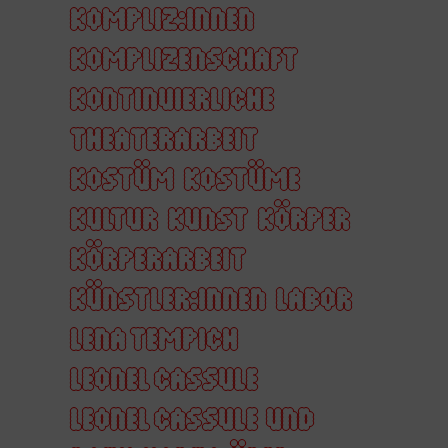
KOMPLIZ:INNEN
KOMPLIZENSCHAFT
KONTINUIERLICHE
THEATERARBEIT
KOSTÜM
KOSTÜME
KULTUR
KUNST
KÖRPER
KÖRPERARBEIT
KÜNSTLER:INNEN
LABOR
LENA TEMPICH
LEONEL CASSULE
LEONEL CASSULE UND