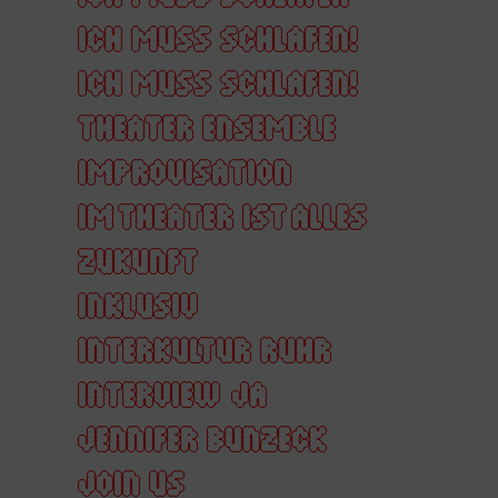
ICH MUSS SCHLAFEN!
ICH MUSS SCHLAFEN!
THEATER ENSEMBLE
IMPROVISATION
IM THEATER IST ALLES
ZUKUNFT
INKLUSIV
INTERKULTUR RUHR
INTERVIEW
JA
JENNIFER BUNZECK
JOIN US