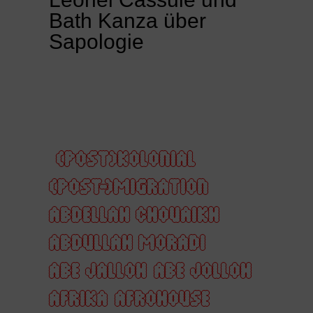
Bath Kanza über
Sapologie
(POST)KOLONIAL
(POST-)MIGRATION
ABDELLAH CHOUAIKH
ABDULLAH MORADI
ABE JALLOH
ABE JOLLOH
AFRIKA
AFROHOUSE