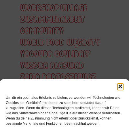
WORKSHOP VILLAGE
ZUSAMMENARBEIT
COMMUNITY
WORLD FOOD
WĘGAJTY
YACOUBA COULIBALY
YUSSRA ALASWAD
ZOFIA BARTOSZEWICZ
ZUHÖREN
ZUKUNFT
Um dir ein optimales Erlebnis zu bieten, verwenden wir Technologien wie
ZUSAMMEN
Cookies, um Geräteinformationen zu speichern und/oder darauf
zuzugreifen. Wenn du diesen Technologien zustimmst, können wir Daten
ZUSAMMENARBEIT
wie das Surfverhalten oder eindeutige IDs auf dieser Website verarbeiten.
Wenn du deine Zustimmung nicht erteilst oder zurückziehst, können
ZÄRTLICHKEIT
bestimmte Merkmale und Funktionen beeinträchtigt werden.