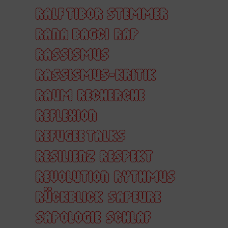
RALF TIBOR STEMMER
RANA BAGCI
RAP
RASSISMUS
RASSISMUS-KRITIK
RAUM
RECHERCHE
REFLEXION
REFUGEE TALKS
RESILIENZ
RESPEKT
REVOLUTION
RYTHMUS
RÜCKBLICK
SAPEURE
SAPOLOGIE
SCHLAF