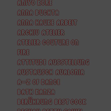
ANIYO KORE
ANNA BUCHTA
ANNA HAUKE
ARBEIT
ARCHIV
ATELIER
ATELIER COUTURE ON
FIRE
ATTITUDE
AUSSTELLUNG
AUSTAUSCH
AVALONIA
A–Z OF DANCE
BATH KANZA
BERÜHRUNG
BEST COOK