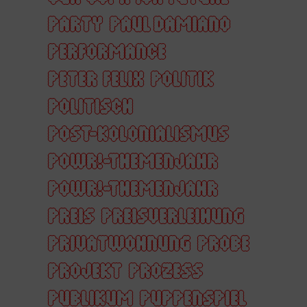
PARTY
PAUL DAMIANO
PERFORMANCE
PETER FELIX
POLITIK
POLITISCH
POST-KOLONIALISMUS
POWR!-THEMENJAHR
POWR!-THEMENJAHR
PREIS
PREISVERLEIHUNG
PRIVATWOHNUNG
PROBE
PROJEKT
PROZESS
PUBLIKUM
PUPPENSPIEL