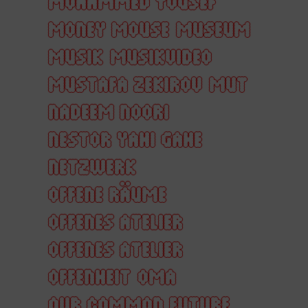
MOHAMMED YOUSEF
MONEY MOUSE
MUSEUM
MUSIK
MUSIKVIDEO
MUSTAFA ZEKIROV
MUT
NADEEM NOORI
NESTOR YAHI GAHE
NETZWERK
OFFENE RÄUME
OFFENES ATELIER
OFFENES ATELIER
OFFENHEIT
OMA
OUR COMMON FUTURE