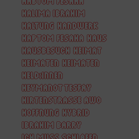
HABTOM FESAHA
HALIMA IBRAHIM
HALTUNG
HANDWERK
HAPTOM FESAHA
HAUS
HAUSBESUCH
HEIMAT
HEIMATEN
HEIMATEN
HELD:INNEN
HEYMANOT TESFAY
HIRTENSTRASSE AWO
HOFFNUNG
HYBRID
IBRAHIM BARRY
ICH MUSS SCHLAFEN