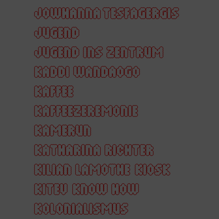
JOWHANNA TESFAGERGIS
JUGEND
JUGEND INS ZENTRUM
KADDI WANDAOGO
KAFFEE
KAFFEEZEREMONIE
KAMERUN
KATHARINA RICHTER
KILIAN LAMOTHE
KIOSK
KITEV
KNOW HOW
KOLONIALISMUS