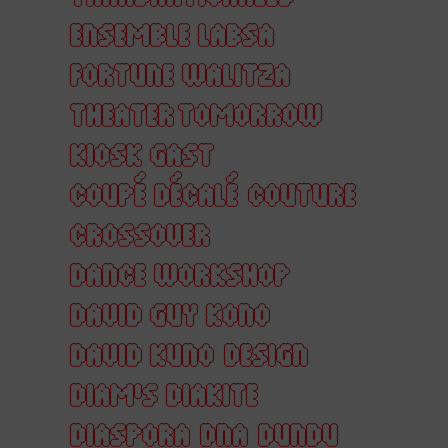
ENSEMBLE LABSA
FORTUNE WALITZA
THEATER TOMORROW
KIOSK GAST
COUPÉ DÉCALÉ
COUTURE
CROSSOVER
DANCE WORKSHOP
DAVID GUY KONO
DAVID KUNO
DESIGN
DIAM'S DIAKITE
DIASPORA
DNA
DUNDU