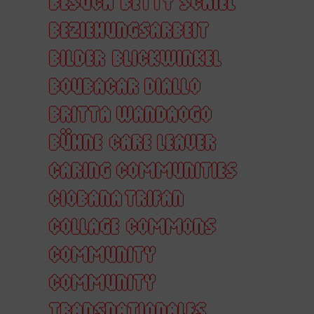
BESUCH
BETTY SCHIEL
BEZIEHUNGSARBEIT
BILDER
BLICKWINKEL
BOUBACAR DIALLO
BRITTA WANDAOGO
BÜHNE
CARE LEAVER
CARING COMMUNITIES
CIOBANA TRIFAN
COLLAGE
COMMONS
COMMUNITY
COMMUNITY
TRANSNATIONALES