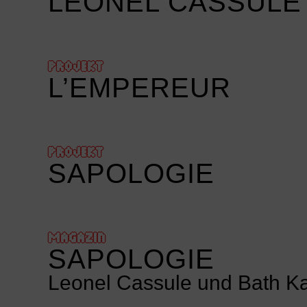
LEONEL CASSULE
PROJEKT
L’EMPEREUR
PROJEKT
SAPOLOGIE
MAGAZIN
SAPOLOGIE
Leonel Cassule und Bath K