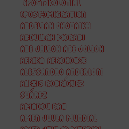
(POST)KOLONIAL
(POST-)MIGRATION
ABDELLAH CHOUAIKH
ABDULLAH MORADI
ABE JALLOH
ABE JOLLOH
AFRIKA
AFROHOUSE
ALESSANDRO ANDERLONI
ALEXIS RODRÍGUEZ
SUÁREZ
AMADOU BAH
AMEN JUVLA MUNDIAL