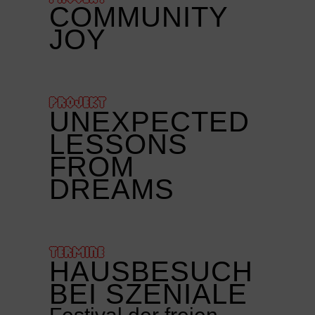
COMMUNITY
JOY
PROJEKT
UNEXPECTED
LESSONS
FROM
DREAMS
TERMINE
HAUSBESUCH
BEI SZENIALE