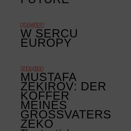
PROJEKT
W SERCU
EUROPY
TERMINE
MUSTAFA
ZEKIROV: DER
KOFFER
MEINES
GROSSVATERS Z
EKO