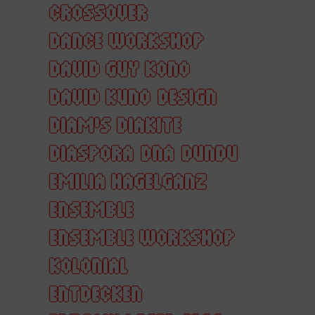
CROSSOVER
DANCE WORKSHOP
DAVID GUY KONO
DAVID KUNO
DESIGN
DIAM'S DIAKITE
DIASPORA
DNA
DUNDU
EMILIA HAGELGANZ
ENSEMBLE
ENSEMBLE WORKSHOP
KOLONIAL
ENTDECKEN