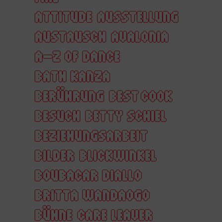
ATTITUDE
AUSSTELLUNG
AUSTAUSCH
AVALONIA
A–Z OF DANCE
BATH KANZA
BERÜHRUNG
BEST COOK
BESUCH
BETTY SCHIEL
BEZIEHUNGSARBEIT
BILDER
BLICKWINKEL
BOUBACAR DIALLO
BRITTA WANDAOGO
BÜHNE
CARE LEAVER