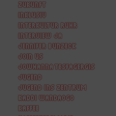
ZUKUNFT
INKLUSIV
INTERKULTUR RUHR
INTERVIEW
JA
JENNIFER BUNZECK
JOIN US
JOWHANNA TESFAGERGIS
JUGEND
JUGEND INS ZENTRUM
KADDI WANDAOGO
KAFFEE