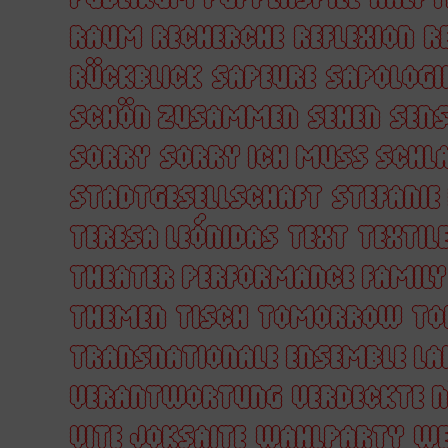
RAUM
RECHERCHE
REFLEXION
R
RÜCKBLICK
SAPEURE
SAPOLOGI
SCHÖN ZUSAMMEN
SEHEN
SENS
SORRY
SORRY ICH MUSS SCHL
STADTGESELLSCHAFT
STEFANIE
TERESA LEÓNIDAS
TEXT
TEXTIL
THEATER PERFORMANCE FAMIL
THEMEN
TISCH
TOMORROW
TO
TRANSNATIONALE ENSEMBLE LA
VERANTWORTUNG
VERDECKTE 
VITE JOKSAITE
WAHLPARTY
WE