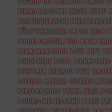
JUGEND INS ZENTRUM
KADDI 
KILIAN LAMOTHE
KIOSK
KITEV
KONTINUIERLICHE THEATERARBE
KÜNSTLER:INNEN
LABOR
LENA T
LEONEL CASSULE UND BATH KAN
LOKAL HARMONIE
LOVE
LUFT
LW
MIXOPHILIE
MODE
MOHAMMED 
MUSTAFA ZEKIROV
MUT
NADEE
OFFENES ATELIER
OFFENES ATELI
PERFORMANCE
PETER FELIX
POL
POWR!-THEMENJAHR
PREIS
PRE
PUBLIKUM
PUPPENSPIEL
RALF 