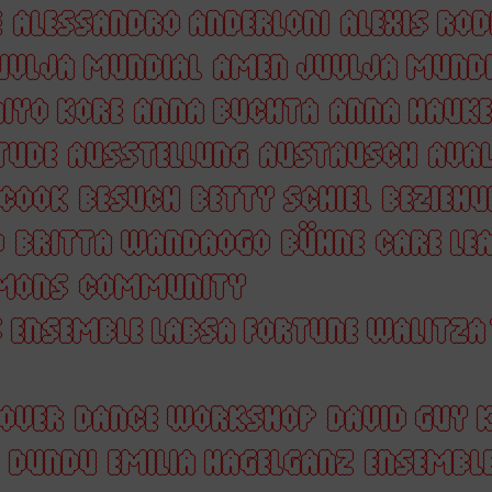
E
ALESSANDRO ANDERLONI
ALEXIS RO
UVLJA MUNDIAL
AMEN JUVLJA MUNDI
IYO KORE
ANNA BUCHTA
ANNA HAUKE
TUDE
AUSSTELLUNG
AUSTAUSCH
AVAL
 COOK
BESUCH
BETTY SCHIEL
BEZIEHU
O
BRITTA WANDAOGO
BÜHNE
CARE LE
MONS
COMMUNITY
 ENSEMBLE LABSA FORTUNE WALITZA
OVER
DANCE WORKSHOP
DAVID GUY 
DUNDU
EMILIA HAGELGANZ
ENSEMBL