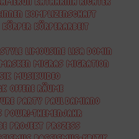
KAMERUN
KATHARINA RICHTER
:INNEN
KOMPLIZENSCHAFT
KÖRPER
KÖRPERARBEIT
ESTYLE
LIMOUSINE
LISA DOMIN
MASKEN
MIGRAS
MIGRATION
SIK
MUSIKVIDEO
RK
OFFENE RÄUME
URE
PARTY
PAUL DAMIANO
S
POWR!-THEMENJAHR
BE
PROJEKT
PROZESS
SSISMUS
RASSISMUS-KRITIK