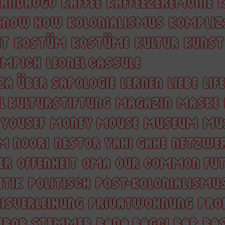
WANDAOGO
KAFFEE
KAFFEEZEREMONIE
KNOW HOW
KOLONIALISMUS
KOMPLIZ
IT
KOSTÜM
KOSTÜME
KULTUR
KUNST
EMPICH
LEONEL CASSULE
ZA ÜBER SAPOLOGIE
LERNEN
LIEBE
LIF
L KULTURSTIFTUNG
MAGAZIN
MASKE
YOUSEF
MONEY MOUSE
MUSEUM
MU
M NOORI
NESTOR YAHI GAHE
NETZWE
ER
OFFENHEIT
OMA
OUR COMMON FUT
ITIK
POLITISCH
POST-KOLONIALISMU
ISVERLEIHUNG
PRIVATWOHNUNG
PRO
TIBOR STEMMER
RANA BAGCI
RAP
RA