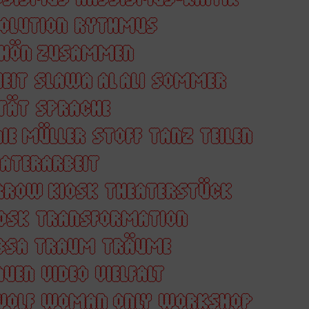
OLUTION
RYTHMUS
HÖN ZUSAMMEN
EIT
SLAWA AL ALI
SOMMER
ITÄT
SPRACHE
IE MÜLLER
STOFF
TANZ
TEILEN
ATERARBEIT
RROW KIOSK
THEATERSTÜCK
OSK
TRANSFORMATION
BSA
TRAUM
TRÄUME
AUEN
VIDEO
VIELFALT
WOLF
WOMAN ONLY
WORKSHOP