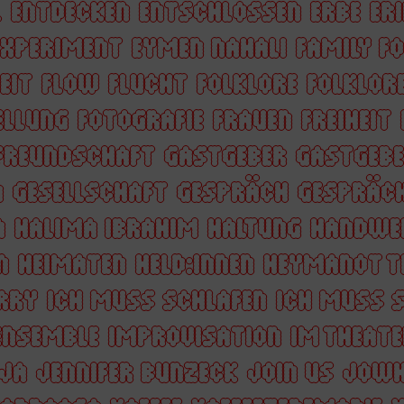
L
ENTDECKEN
ENTSCHLOSSEN
ERBE
ER
EXPERIMENT
EYMEN NAHALI
FAMILY F
EIT
FLOW
FLUCHT
FOLKLORE
FOLKLORE
ELLUNG
FOTOGRAFIE
FRAUEN
FREIHEIT
FREUNDSCHAFT
GASTGEBER
GASTGEBE
N
GESELLSCHAFT
GESPRÄCH
GESPRÄC
A
HALIMA IBRAHIM
HALTUNG
HANDWE
N
HEIMATEN
HELD:INNEN
HEYMANOT T
RRY
ICH MUSS SCHLAFEN
ICH MUSS S
ENSEMBLE
IMPROVISATION
IM THEATE
JA
JENNIFER BUNZECK
JOIN US
JOWH