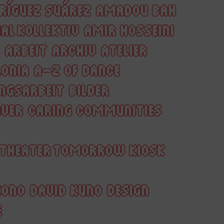
DRÍGUEZ SUÁREZ
AMADOU BAH
AL KOLLEKTIV
AMIR HOSSEINI
ARBEIT
ARCHIV
ATELIER
ONIA
A–Z OF DANCE
NGSARBEIT
BILDER
AVER
CARING COMMUNITIES
 THEATER TOMORROW KIOSK
KONO
DAVID KUNO
DESIGN
E