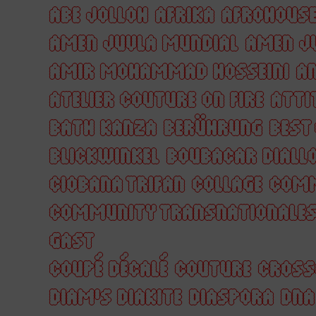
ABE JOLLOH
AFRIKA
AFROHOUS
AMEN JUVLA MUNDIAL
AMEN J
AMIR MOHAMMAD HOSSEINI
AN
ATELIER COUTURE ON FIRE
ATTI
BATH KANZA
BERÜHRUNG
BEST
BLICKWINKEL
BOUBACAR DIALL
CIOBANA TRIFAN
COLLAGE
COM
COMMUNITY TRANSNATIONALES
GAST
COUPÉ DÉCALÉ
COUTURE
CROSS
DIAM'S DIAKITE
DIASPORA
DNA