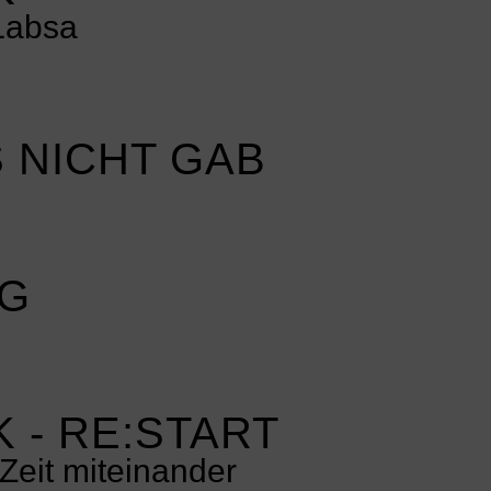
Labsa
S NICHT GAB
NG
 - RE:START
Zeit miteinander