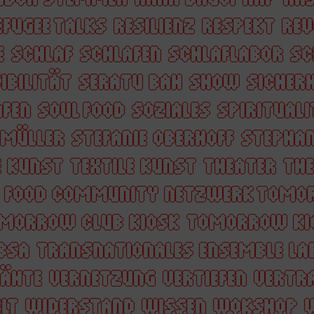
EFUGEE TALKS
RESILIENZ
RESPEKT
REV
E
SCHLAF
SCHLAFEN
SCHLAFLABOR
SC
IBILITÄT
SERATU BAH
SHOW
SICHERH
AFEN
SOUL FOOD
SOZIALES
SPIRITUAL
 MÜLLER
STEFANIE OBERHOFF
STEPHAN
E KUNST
TEXTILE KUNST
THEATER
THE
Y FOOD COMMUNITY NETZWERK TOMO
MORROW CLUB KIOSK
TOMORROW KI
BSA
TRANSNATIONALES ENSEMBLE LA
NÄHTE
VERNETZUNG
VERTIEFEN
VERTR
LT
WIDERSTAND
WISSEN
WOKSHOP