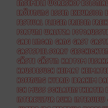
ENSEMBLE WORKSHOP KOLONIA
ERÖFFNUNG
ESSEN
EXKURSION
FESTIVAL
FLIEGEN FRIEDEN FREIH
FORTUNE WALITZA
FOTOAUSST
GABI LINCAN
GANG
GAST
GAST
GASTSPIEL SORRY
GESCHICHTE
GÄSTE
GÄSTIN
HABTOM FESAH
HAUSBESUCH
HEIMAT
HEIMATE
HOFFNUNG
HYBRID
IBRAHIM BA
ICH MUSS SCHLAFEN! THEATER 
INTERKULTUR RUHR
INTERVIEW