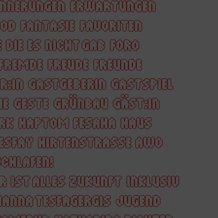
INNERUNGEN
ERWARTUNGEN
OOD
FANTASIE
FAVORITEN
 DIE ES NICHT GAB
FORO
FREMDE
FREUDE
FREUNDE
R:IN
GASTGEBERIN
GASTSPIEL
HE
GESTE
GRÜNBAU
GÄST:IN
RK
HAPTOM FESAHA
HAUS
ESFAY
HIRTENSTRASSE AWO
CHLAFEN!
R IST ALLES ZUKUNFT
INKLUSIV
ANNA TESFAGERGIS
JUGEND