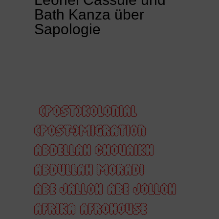
Bath Kanza über
Sapologie
(POST)KOLONIAL
(POST-)MIGRATION
ABDELLAH CHOUAIKH
ABDULLAH MORADI
ABE JALLOH
ABE JOLLOH
AFRIKA
AFROHOUSE