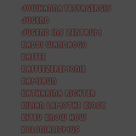
JOWHANNA TESFAGERGIS
JUGEND
JUGEND INS ZENTRUM
KADDI WANDAOGO
KAFFEE
KAFFEEZEREMONIE
KAMERUN
KATHARINA RICHTER
KILIAN LAMOTHE
KIOSK
KITEV
KNOW HOW
KOLONIALISMUS