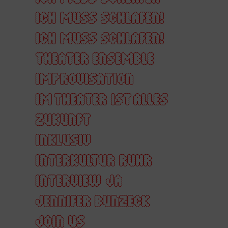
ICH MUSS SCHLAFEN!
ICH MUSS SCHLAFEN!
THEATER ENSEMBLE
IMPROVISATION
IM THEATER IST ALLES
ZUKUNFT
INKLUSIV
INTERKULTUR RUHR
INTERVIEW
JA
JENNIFER BUNZECK
JOIN US