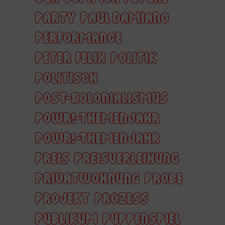
PARTY
PAUL DAMIANO
PERFORMANCE
PETER FELIX
POLITIK
POLITISCH
POST-KOLONIALISMUS
POWR!-THEMENJAHR
POWR!-THEMENJAHR
PREIS
PREISVERLEIHUNG
PRIVATWOHNUNG
PROBE
PROJEKT
PROZESS
PUBLIKUM
PUPPENSPIEL