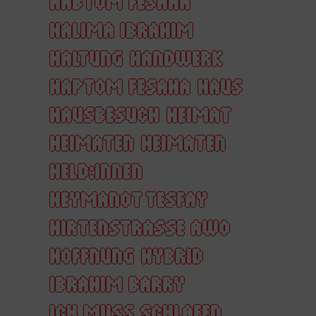
HABTOM FESAHA
HALIMA IBRAHIM
HALTUNG
HANDWERK
HAPTOM FESAHA
HAUS
HAUSBESUCH
HEIMAT
HEIMATEN
HEIMATEN
HELD:INNEN
HEYMANOT TESFAY
HIRTENSTRASSE AWO
HOFFNUNG
HYBRID
IBRAHIM BARRY
ICH MUSS SCHLAFEN