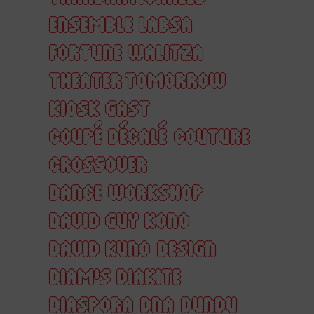
ENSEMBLE LABSA
FORTUNE WALITZA
THEATER TOMORROW
KIOSK GAST
COUPÉ DÉCALÉ
COUTURE
CROSSOVER
DANCE WORKSHOP
DAVID GUY KONO
DAVID KUNO
DESIGN
DIAM'S DIAKITE
DIASPORA
DNA
DUNDU