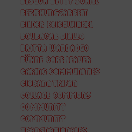
BESUCH
BETTY SCHIEL
BEZIEHUNGSARBEIT
BILDER
BLICKWINKEL
BOUBACAR DIALLO
BRITTA WANDAOGO
BÜHNE
CARE LEAVER
CARING COMMUNITIES
CIOBANA TRIFAN
COLLAGE
COMMONS
COMMUNITY
COMMUNITY
TRANSNATIONALES