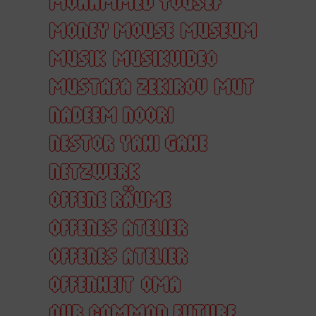
MOHAMMED YOUSEF
MONEY MOUSE
MUSEUM
MUSIK
MUSIKVIDEO
MUSTAFA ZEKIROV
MUT
NADEEM NOORI
NESTOR YAHI GAHE
NETZWERK
OFFENE RÄUME
OFFENES ATELIER
OFFENES ATELIER
OFFENHEIT
OMA
OUR COMMON FUTURE