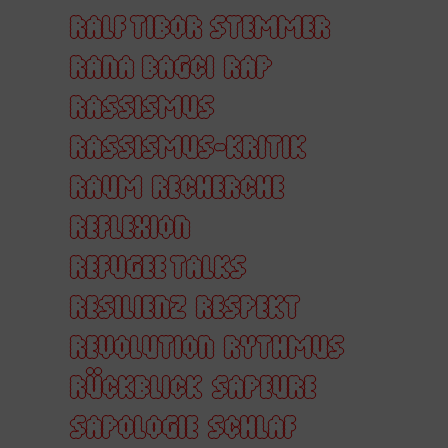
RALF TIBOR STEMMER
RANA BAGCI
RAP
RASSISMUS
RASSISMUS-KRITIK
RAUM
RECHERCHE
REFLEXION
REFUGEE TALKS
RESILIENZ
RESPEKT
REVOLUTION
RYTHMUS
RÜCKBLICK
SAPEURE
SAPOLOGIE
SCHLAF