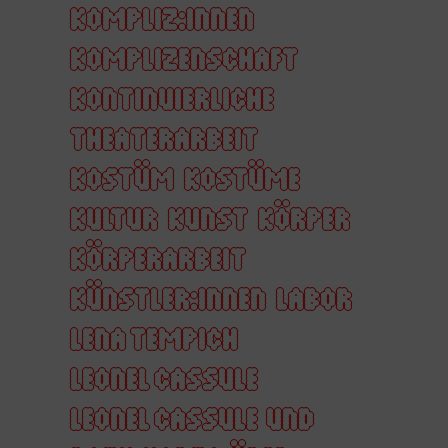
KOMPLIZ:INNEN
KOMPLIZENSCHAFT
KONTINUIERLICHE
THEATERARBEIT
KOSTÜM
KOSTÜME
KULTUR
KUNST
KÖRPER
KÖRPERARBEIT
KÜNSTLER:INNEN
LABOR
LENA TEMPICH
LEONEL CASSULE
LEONEL CASSULE UND