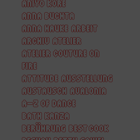
ANIYO KORE
ANNA BUCHTA
ANNA HAUKE
ARBEIT
ARCHIV
ATELIER
ATELIER COUTURE ON
FIRE
ATTITUDE
AUSSTELLUNG
AUSTAUSCH
AVALONIA
A–Z OF DANCE
BATH KANZA
BERÜHRUNG
BEST COOK