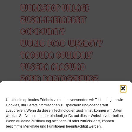
WORKSHOP VILLAGE
ZUSAMMENARBEIT
COMMUNITY
WORLD FOOD
WĘGAJTY
YACOUBA COULIBALY
YUSSRA ALASWAD
ZOFIA BARTOSZEWICZ
ZUHÖREN
ZUKUNFT
Um dir ein optimales Erlebnis zu bieten, verwenden wir Technologien wie
ZUSAMMEN
Cookies, um Geräteinformationen zu speichern und/oder darauf
zuzugreifen. Wenn du diesen Technologien zustimmst, können wir Daten
ZUSAMMENARBEIT
wie das Surfverhalten oder eindeutige IDs auf dieser Website verarbeiten.
Wenn du deine Zustimmung nicht erteilst oder zurückziehst, können
ZÄRTLICHKEIT
bestimmte Merkmale und Funktionen beeinträchtigt werden.