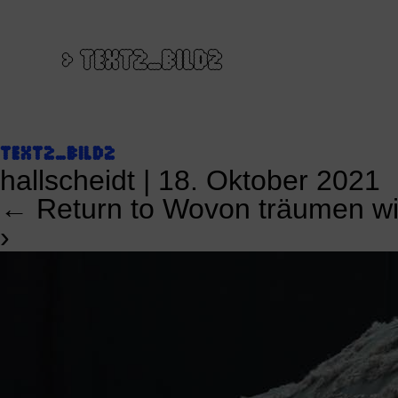
>
TEXT2_BILD2
TEXT2_BILD2
hallscheidt
|
18. Oktober 2021
←
Return to Wovon träumen w
›